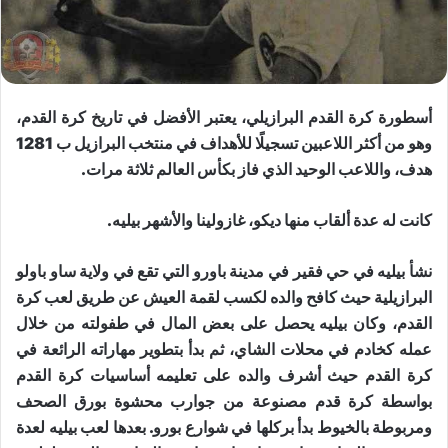
أسطورة كرة القدم البرازيلي، يعتبر الأفضل في تاريخ كرة القدم،
وهو من أكثر اللاعبين تسجيلًا للأهداف في ​منتخب البرازيل​ ب 1281
هدف، واللاعب الوحيد الذي فاز بكأس العالم ثلاثة مرات.
كانت له عدة ألقاب منها ديكو، غازولينا والأشهر بيليه.
نشأ بيليه في حي فقير في مدينة باورو التي تقع في ولاية ساو باولو
البرازيلية حيث كافح والده لكسب لقمة العيش عن طريق لعب كرة
القدم، وكان بيليه يحصل على بعض المال في طفولته من خلال
عمله كخادم في محلات الشاي، ثم بدأ بتطوير مهاراته الرائعة في
كرة القدم حيث أشرف والده على تعليمه أساسيات كرة القدم
بواسطة ​كرة قدم​ مصنوعة من جوارب محشوة بورق الصحف
ومربوطة بالخيوط بدأ بركلها في شوارع بورو. بعدها لعب بيليه لعدة