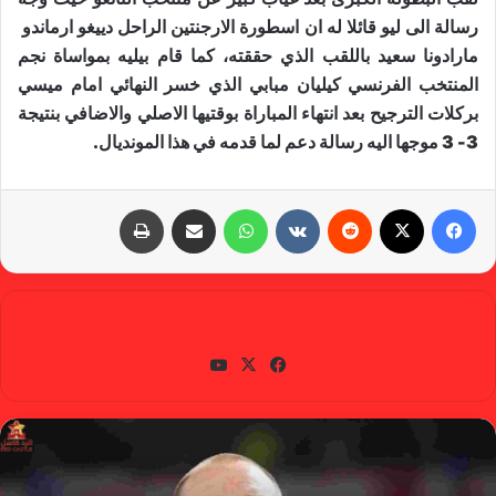
رسالة الى ليو قائلا له ان اسطورة الارجنتين الراحل دييغو ارماندو ​
مارادونا​ سعيد باللقب الذي حققته، كما قام بيليه بمواساة نجم
المنتخب الفرنسي ​كيليان مبابي​ الذي خسر النهائي امام ميسي
بركلات الترجيح بعد انتهاء المباراة بوقتيها الاصلي والاضافي بنتيجة
3- 3 موجها اليه رسالة دعم لما قدمه في هذا المونديال.
فيسبوك
X
‏Reddit
‏VKontakte
واتساب
مشاركة عبر البريد
طباعة
gabra
في
X
يوتي
سب
وب
وك