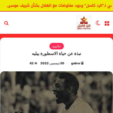
ـ"الرد كاسل" وجود مفاوضات مع الهلال بشأن شريف موسى.
الي
القائمة
الوضع المظلم
بح
عالمية
نبذة عن حياة الاسطورة بيليه
gabra
30 ديسمبر، 2022
42