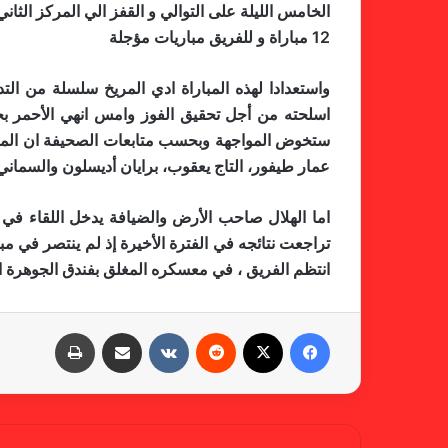
12 مباراة و للفريق مباريات مؤجلة
واستعدادا لهذه المباراة ادي المريخ سلسلة من ال
ستخوض المواجهة وبحسب متابعات الصحيفة ان الم
عمار طيفور، التاج يعقوب، برايان أديسلون والسمان
تراجعت نتائجه في الفترة الأخيرة إذ لم ينتصر في 
انتظم الفريق ، في معسكره المغلق بفندق الجوهرة ا
فيسبوك
X
‏Reddit
‏VKontakte
مشاركة عبر البريد
طباعة