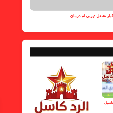
بمذكرة تفاهم
كبار تشعل ديربي ام درمان
شكوى الهلال.. خطوة مريخية وغضب
على الأمين العام والمسابقات
بسبب “الصفر الدولي” .. ريجيكامب
يهرب من الهلال
الفنلندي يفضح لجان الإتحاد.. يدعم
شكوى المريخ ويهدد الهلال
فاصيل