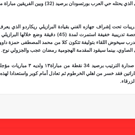
تدريبات تحت إشراف جهازه الفني بقيادة البرازيلي ريكاردو الذي يع
اسلحته من أجل تحقيق الفوز وامس انهي الأحمر بحصة تدريبية خ
درب سيخوض اللقاء بتوليفة تتكون كلا من محمد المصطفى حمزة د
ي الصاوي، بينما سيقود المقدمة الهجومية رمضان عجب والجزولي نوح.
اما الهلال صاحب الأرض والضيافة يدخل
مباراتين فقد خسر من اهلي الخرطوم ثم تعادل أمام كوبر واستعدادا له
لزرقاء.