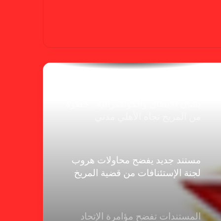
يهرب من الهلال
الفنلندي يفضح لجان الإتحاد.. يدعم
شكوى المريخ ويهدد الهلال
بشأن الأبطال والكونفدرالية.. خطوة
من المريخ تجاه الأهلي مدني
مستند جديد يفضح محاولات هروب
لجنة الإستئنافات من قضية المريخ
المستندات تفضح مؤامرة الإتحاد