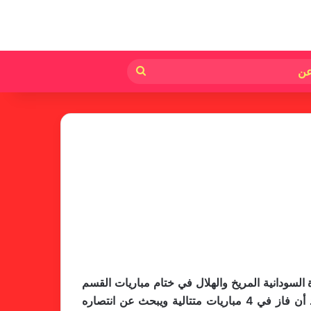
لم
بحث
عن
لسودانية المريخ والهلال في ختام مباريات القسم
الأول من بطولة الدوري الممتاز.. المريخ يخوض اللقاء بروح معنوية عالية بعد ارتفع نسق الاداء والانتصارات المتتالية بعد أن فاز في 4 مباريات متتالية ويبحث عن انتصاره