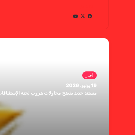
gabra
في
X
يوتي
سب
وب
وك
أقرأ التالي
أخبار
19 يونيو، 2026
مستند جديد يفضح محاولات هروب لجنة الإستئنافا