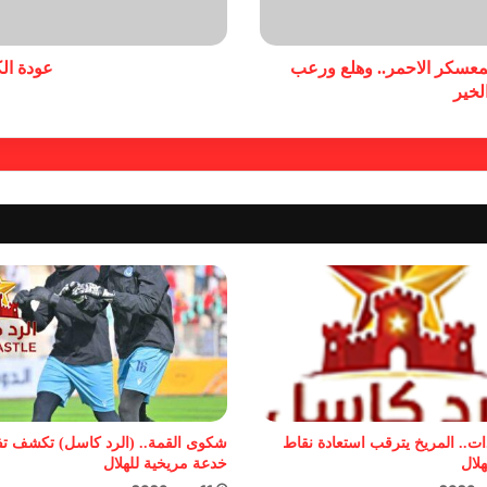
لمعسكر الاحمر.. وهلع ورعب
عودة ال
لخير
ات.. المريخ يترقب استعادة نقاط
شكوى القمة.. (الرد كاسل) تكشف ت
هلال
خدعة مريخية للهلال