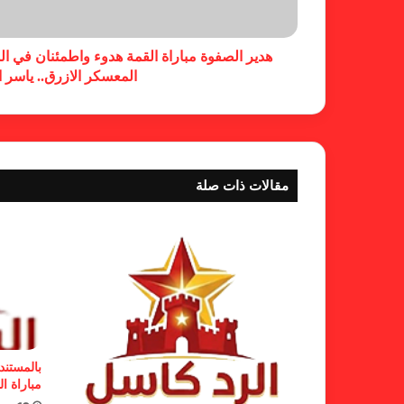
هدير الصفوة مباراة القمة هدوء واطمئنان في ا
المعسكر الازرق.. ياسر ا
مقالات ذات صلة
بالمستند
مباراة ال