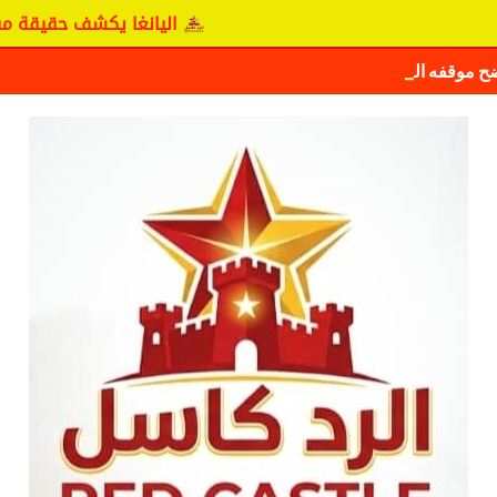
اليانغا يكشف حقيقة مفاوضات نج
ضح موقفه الرسمي بشأن سيكافا.