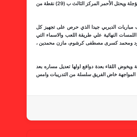
الخامس الليلة على التوالي و القفز الي المركز الثاني الذي يحتله حي العرب بورتسودان برصيد (32) وبين الفريقين مباراة مؤجلة ويحتل الأحمر المركز الثالث ب (29) نقطة من
خطوة مريخية جديدة بشأن الشكوى
رف مباربات الديربي جيدا الذي حرص على تجهيز كل
ضد الهلال
فيفة استمرت لمدة (45) دقيقة وضع خلالها البرازيلي اللمسات النهائية علي طريقة اللعب والاسماء التي
اوود ومحمد كسرى مصطفى كرشوم، مازن محمدين ،
كاميرا خفية.. الهلال يخدع أنصاره
 اللقاء في صدارة الترتيب برصيد 34 نقطة من مباراة١٣ ولديه ٣ مباريات مؤجلة ويخوض اللقاء بعدة دوافع اولها تعديل مساره بعد
بمذكرة تفاهم
ذه المواجهة خاض الفريق سلسلة من التدريبات وامس
شكوى الهلال.. خطوة مريخية وغضب
على الأمين العام والمسابقات
بسبب “الصفر الدولي” .. ريجيكامب