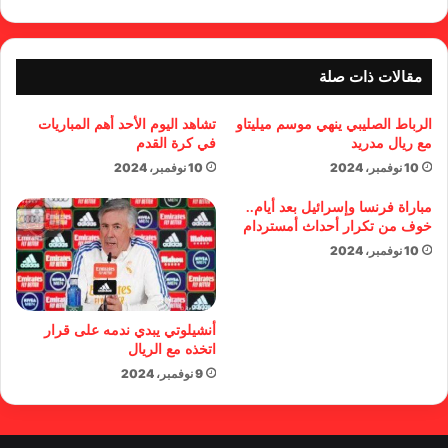
مقالات ذات صلة
الرباط الصليبي ينهي موسم ميليتاو
تشاهد اليوم الأحد أهم المباريات
مع ريال مدريد
في كرة القدم
10 نوفمبر، 2024
10 نوفمبر، 2024
مباراة فرنسا وإسرائيل بعد أيام..
خوف من تكرار أحداث أمستردام
10 نوفمبر، 2024
أنشيلوتي يبدي ندمه على قرار
اتخذه مع الريال
9 نوفمبر، 2024