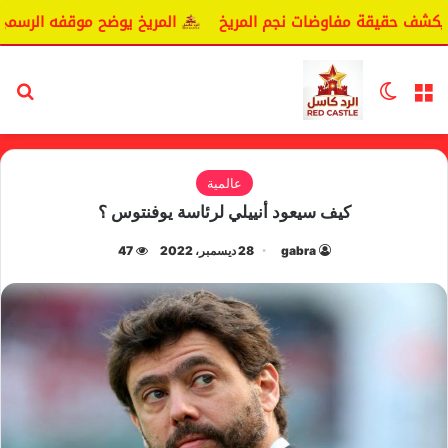
كشف حقيقة مفاوضات نجم المريخ
المريخ يوضح موقفه الرسمي ب
القائمة
الوضع المظلم
بح
عالمية
كيف سيعود أنييلي لرئاسة يوفنتوس ؟
gabra
28 ديسمبر، 2022
47