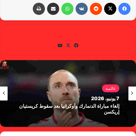
فيسبوك
X
‏Reddit
‏VKontakte
واتساب
مشاركة عبر البريد
طباعة
gabra
في
X
يوتي
سب
وب
وك
عالمية
7 يونيو، 2026
إلغاء مباراة الدنمارك وأوكرانيا بعد سقوط كريستيان
إريكسن