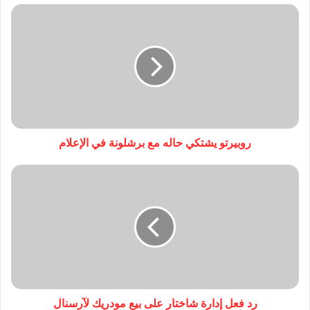
روبيرتو يشتكي حاله مع برشلونة في الإعلام
رد فعل إدارة شاختار على بيع مودريك لآرسنال