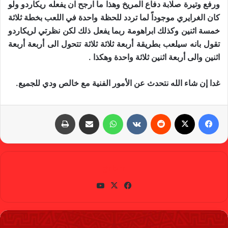
ورفع وتيرة صلابة دفاع المريخ وهذا ما ارجح ان يفعله ريكاردو ولو
كان الغرايري موجوداً لما تردد للحظة واحدة في اللعب بخطة ثلاثة
خمسة اثنين وكذلك ابراهومة ربما يفعل ذلك لكن نظرتي لريكاردو
تقول بانه سيلعب بطريقة أربعة ثلاثة ثلاثة تتحول الى أربعة أربعة
اثنين والى أربعة اثنين ثلاثة واحدة وهكذا .
غدا إن شاء الله نتحدث عن الأمور الفنية مع خالص ودي للجميع.
فيسبوك
X
‏Reddit
‏VKontakte
واتساب
مشاركة عبر البريد
طباعة
gabra
في
X
يوتي
سب
وب
وك