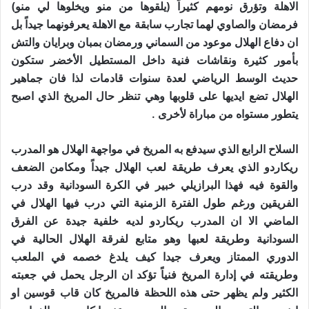
الاهلة وتؤرق نومهم كثيراً (يلقوها من منو ويخلوها لي منو)
فرمضان والصاوي لهما تجارب سابقة مع الاهلة يعرفونهما جيداً بل
ان دفاع الهلال موعود من السماني ورمضان بمبان وبرايان والتش
بأمور كثيرة ونقاشات فنية داخل المستطيل الأخضر ستكون
حديث الوسط الرياضي لعدة سنوات قادمات لذا فان جماهير
الهلال تضع ايديها على قلوبها وهي تنظر حال المريخ الذي اصبح
يتطور مستواه من مباراة لأخرى .
السلاح الرابع الذي سيدفع به المريخ في مواجهة الهلال هو المدرب
ريكاردو الذي يعرف طريقة لعب الهلال جيداً ومكامن الضعف
والقوة فيه فهذا البرازيلي خبير في الكرة السودانية وقد درب
الفريقين ورغم طول الفترة الزمنية التي درب فيها الهلال في
الماضي الا ان المدرب ريكاردو لديه خلفية جيدة عن الفرق
السودانية وطريقة لعبها وهو متابع لفرقة الهلال الحالية في
الدوري الممتاز ويعرف جيدا كيف يلدغ خصمه في الملعب
وطريقته في إدارة المريخ فنياً تؤكد ان الرجل يحمل في جعبته
الكثير ولم يظهر حتى هذه اللحظة فالمريخ كان قاب قوسين او