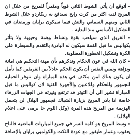
• أتوقع أن يأتي الشوط الثاني قوياً ومثمراً للمريخ من خلال ان
المريخ لديه اكثر من كرت رابح سيدفع به ريكاردو خلال الشوط
الثاني ومنهم السماني والتش فيما سيكون برايان ورمضان في
التشكيل الأساسي منذ البداية .
• الفريق الذي سيلعب بقوة ونشاط وهمة وحيوية ولا يتأثر
بكواليس ما قبل القمة سيكون له البادرة بالتقدم والسيطرة على
الكرة وتشكيل الخطورة المطلوبة.
• كان الله في عون الحكام ونذكرهم بأن مهنة التحكيم هي امانة
ونزاهة ونمني النفس أن يكون الحكم عادلاً بين الفريقين كما نأمل
ان يكون هناك امن مكثف في هذه المباراة وان تتوفر الحماية
للجمهور وللحكام وللاعبين والأجهزة الفنية لان كواليس ما قبل
المباراة تشير الى أن التوتر قد ترتفع وتيرته في الجهات الزرقاء
خاصة اذا بادر المريخ بزيارة الشباك فجمهور الهلال لن يتحمل
الهزيمة من المريخ هذه المرة (وكل اللوم حا يرمى على اعلام
الهلال) .
• وسط المريخ هو كلمة السر في جميع المباريات الماضية فالتاج
يعقوب وعمار طيفور مع عودة التكت والكولمبي برايان بالإضافة