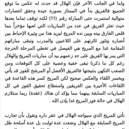
واما في الجانب الآخر فإن الهلال قد حدث له عكس ما توقع
الجميع فالفريق بدأ في الممتاز بصورة جيدة وحقق انتصارات
متوالية استمرت حتى المباراة رقم (11) لكنه توقف تماما بعدها
حيث تعثر الفريق في عدد من المباريات التي لعبها مؤخراً مما
قلص الفارق بينه وبين نده المريخ ليزيد هذا من وتيرة الإحباط بين
أنصاره وتثور ثائرتهم على اللاعبين والمدرب وتبقى مباراتهم
المقامة غدا مع المريخ هي الفيصل في تخطي المرحلة الحرجة
التي يمر بها الفريق على حد زعمهم بيد أن مباريات المريخ والهلال
رغم كل ما ذكرنا تبقى خفية وعصية على كل التوقعات ومن
الصعب التكهن بنتيجتها فالفريق الأفضل أو المرشح للفوز قد يأتي
ويخسر اللقاء والعكس صحيح لكن المريخ كسر هذه القاعدة في
اللقاءات الأخيرة بين الفريقين واستطاع تحقيق الفوز في كل
المباريات السابقة بينهما مما يؤكد ان هناك (عقدة) ربما ستلازم
الهلال في حالة فوز المريخ غدا بإذن الله .
نأتي للمريخ الذي سيواجه الهلال في عقر داره ونقول بأن تجارب
المريخ السابقة مع الهلال وضعت عدة ثوابت بل عدة أسلحة ظل