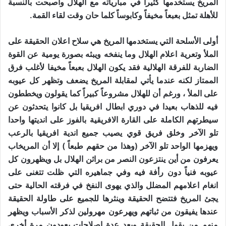
المريخ يستخدمها كثيرا في مبارياته مع الهلال وأصبحت بالنسبة
للأهلة تمثل بعبعاً مخيفاً وكابوساً كلما حان وقت لقاء القمة.
أولى الأسلحة التي يستخدمها المريخ هي سلاح اعلان الحقيقة على
الملأ وتعرية اعلام الهلال وما ينفخه ويبثه بصورة يومية عن القوة
الضاربة للفرقة الهلالية فقد يكون الهلال بعبعاً مخيفا لأغلب فرق
الممتاز لكنه عندما يأتي لمقابلة المريخ يضعف وتظهر كل عيوبه
على الملأ ، ورغم أن للهلال مشروعاً كبيراً كما يقولون ويخططون
فيه للذهاب بعيدا في دوري ابطال افريقيا بل كانوا يتحدثون عن
سيطرتهم الكاملة على القارة الافريقية بالفوز على انديتها واحدا
تلو الآخر وخلق فريق قوي يصيب جميع اندية افريقيا بالرعب
ويهزمها الواحد تلو الآخر (وهذا من حقهم طبعاً ) إلا أن المريخاب
يعرفون من أين ينتزعون النصر من براثن الهلال بل ويظهرون كل
عيوبه فنياً دون رأفة فيه وفي جماهيره التي ظلت تتغنى على
انغام اعلامهم المضلل والذي يهوى النفخ في فرقته الحالية حتى
يجئ المريخ فتتضح الحقيقة وينثرها للجميع على طاولة الحقيقة
عندها يفيقون من ثباتهم ويهرعون مهرولين لذكر الأسباب ويظهر
منهم من يقول الحقيقة وبعد عدة إصلاحات يعودون مرة أخرى