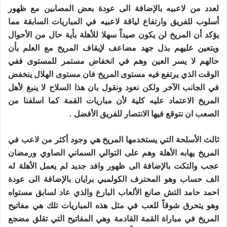
لعدد من لاعبيه بالإضافة الى عودة بعض المصابين مع ظهور
أسلوب للفريق وارتفاع لياقة لاعبيه في المباريات السابقة مما
يؤكد أن المريخ لن يكون صيداً سهلا للأهلة بأية حال من الأحوال
ويتعين عليهم بذل جهد مضاعف لإيقاف المريخ مع العلم بأن
حالهم لا يسر العين وهم في انخفاض مستمر للمستوى ففي
الوقت الذي يرتفع فيه مستوى المريخ فان مستوى الهلال ينخفض
في الجانب الآخر ولكن نعود ونقول بان هذا السلاح لا ينبغ لأهل
المريخ الاعتماد عليه كلية لأن مباريات القمة كما اسلفنا من
الصعب ان نتوقع فيها الانتصار للفريق الأفضل .
ثالث الأسلحة التي يستخدمها المريخ هي وجود أكثر من لاعب في
المريخ يهابه الأهلة وهم على التوالي السماني الصاوي ورمضان
عجب والتكت بالإضافة الى ظهور وافد جديد لم يعمل الأهلة له
الف حساب وهو المحترف الكولمبي برايان بالإضافة الى عودة
احمد حامد التش صانع الألعاب البارع والذي عاد لسابق مستواه
وهو يتحرق شوقاً للعب في مثل هذه المباريات تلك هي مفاتيح
المريخ في مباراة القمة القادمة وهي المفاتيح التي تقلق مضجع