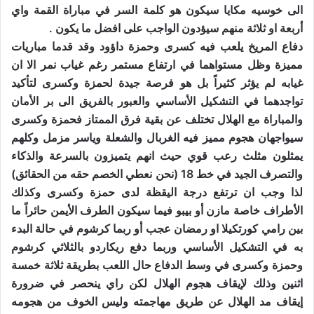
الى خوسيه مكايا سيكون هو كلمة السر في مباراة القمة واي
أربعة او ثلاثة منهم سيؤدون الواجب على افضل ما يكون .
دفاع المريخ يلعب فيه كسرى وحمزة داؤود وقد قدما مباريات
مميزة وظل مستواهما في ارتفاع مستمر رغم غياب نمر الا ان
غيابه لم يؤثر كثيراً بل هو فرصة جيدة لحمزة وكسرى لتأكيد
تواجدهما في التشكيل الأساسي والعبور بالفريق الى بر الأمان
والمباراة مع الهلال تختلف عن بقية فرق الممتاز فحمزة وكسرى
سيواجهان هجوم مميز فيه الغربال والشعلة وياسر مزمل وكلهم
يمثلون مثلث رعب قوي حيث انهم يتميزون بالسرعة والذكاء
والتصرف الجيد في خط 18 (نحن نعطي الخصم حقه من الحقائق)
لذا وجب ان ترتفع درجة اليقظة لدى حمزة وكسرى وكذلك
الأطراف خاصة مازن أو بيبو فيما سيكون الطرف الأيمن حائراً ما
بين رامي كورتكيلا او رمضان عجب أو ربما كرشوم في حالة البدء
به في التشكيل الأساسي وربما دفع ريكاردو بالثلاثي كرشوم
وحمزة وكسرى في وسط الدفاع حال اللعب بطريقة ثلاثة خمسة
اثنين وذلك لإيقاف هجوم الهلال لكن راي ينحصر في ضرورة
إيقاف مد الهلال عن طريق مهاجمته وليس الخوف من هجومه