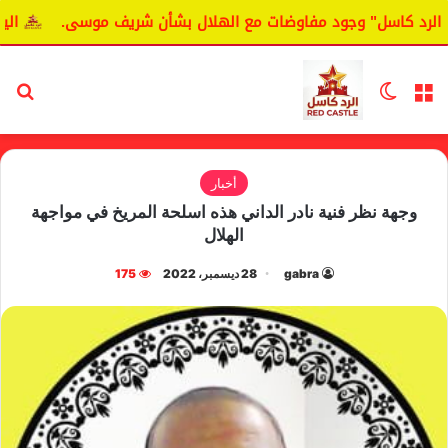
كاسل" وجود مفاوضات مع الهلال بشأن شريف موسى.
اليانغا يك
القائمة
الوضع المظلم
بح
أخبار
وجهة نظر فنية نادر الداني هذه اسلحة المريخ في مواجهة
الهلال
gabra
28 ديسمبر، 2022
175