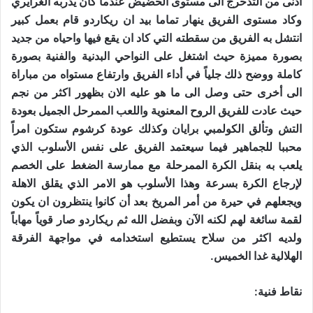
ادنى من التدحرج الى مستوى الحضيض عندما كان يدربه الغرايري
وكاد مستوى الفريق ينهار تماما بيد ان ريكاردو قام بعمل كبير
انتشل به الفريق من سقطته التي كاد ان يقع فيها واحياه من جديد
بصورة مميزة حيث اشتغل على النواحي البدنية والفنية بصورة
كاملة ووضح ذلك جلياً في أداء الفريق وارتفاع مستواه من مباراة
الى أخرى حتى وصل الى ما هو عليه الان بظهور اكثر من نجم
حيث عادت للفريق الروح المعنوية واللعب الممرحل الجميل بعودة
التش وتألق الكولمبي برايان وكذلك عودة كرشوم ستكون امراً
محببا للجماهير فيما سيعتمد الفريق على نفس الأسلوب الذي
يلعب به بنقل الكرة الممرحلة مع ممارسة الضغط على الخصم
لإرجاع الكرة بسرعة وهذا الأسلوب هو الامر الذي يقلق الاهلة
ويجعلهم في حيرة من أمر المريخ بعد أن كانوا ينتظرون ان يكون
لقمة سائغة لهم لكنه الآن وبفضل الله ثم ريكاردو صار قوياً مهاباً
ولديه اكثر من سلاح يستطيع استخدامه في مواجهة الفرقة
الهلالية غدا الخميس.
نقاط فنية: