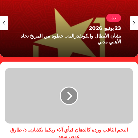
أخبار
23 يونيو، 2026
بشأن الأبطال والكونفدرالية.. خطوة من المريخ تجاه
الأهلي مدني
النجم الثاقب وردة كالدهان فبأي آلاء ربكما تكذبان.. د/ طارق
عوض سعد