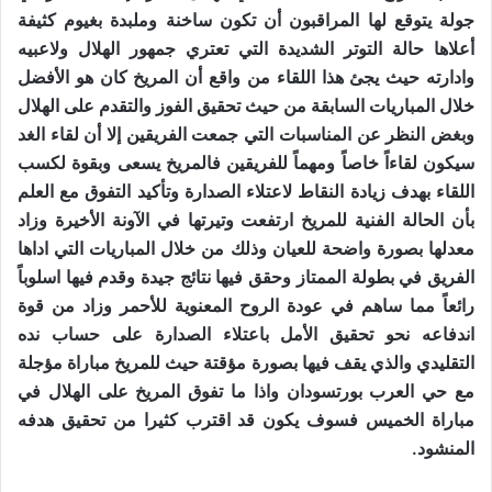
جولة يتوقع لها المراقبون أن تكون ساخنة وملبدة بغيوم كثيفة
أعلاها حالة التوتر الشديدة التي تعتري جمهور الهلال ولاعبيه
وادارته حيث يجئ هذا اللقاء من واقع أن المريخ كان هو الأفضل
خلال المباريات السابقة من حيث تحقيق الفوز والتقدم على الهلال
وبغض النظر عن المناسبات التي جمعت الفريقين إلا أن لقاء الغد
سيكون لقاءاً خاصاً ومهماً للفريقين فالمريخ يسعى وبقوة لكسب
اللقاء بهدف زيادة النقاط لاعتلاء الصدارة وتأكيد التفوق مع العلم
بأن الحالة الفنية للمريخ ارتفعت وتيرتها في الآونة الأخيرة وزاد
معدلها بصورة واضحة للعيان وذلك من خلال المباريات التي اداها
الفريق في بطولة الممتاز وحقق فيها نتائج جيدة وقدم فيها اسلوباً
رائعاً مما ساهم في عودة الروح المعنوية للأحمر وزاد من قوة
اندفاعه نحو تحقيق الأمل باعتلاء الصدارة على حساب نده
التقليدي والذي يقف فيها بصورة مؤقتة حيث للمريخ مباراة مؤجلة
مع حي العرب بورتسودان واذا ما تفوق المريخ على الهلال في
مباراة الخميس فسوف يكون قد اقترب كثيرا من تحقيق هدفه
المنشود.