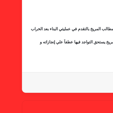
خطوة مريخية جديدة بشأن الشكوى
ضد الهلال
مطالب المريخ بالتقدم في عمليتي البناء بعد الخراب
يخ يستحق التواجد فيها عطفاَ علي إنجازاته و
كاميرا خفية.. الهلال يخدع أنصاره
بمذكرة تفاهم
شكوى الهلال.. خطوة مريخية وغضب
على الأمين العام والمسابقات
بسبب “الصفر الدولي” .. ريجيكامب
يهرب من الهلال