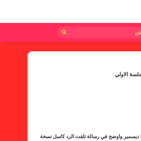
لم
بحث
عن
جلسة الاولي
بشّر مولانا حيدر التوم رئيس لجنة العضوية والمظالم متوقعا اكتمال نصاب الجمعية الانتخابية لنادي المريخ المزمع قيامها 30 ديسمبر واوضح في رسالة تلقت الرد كاسل نسخة