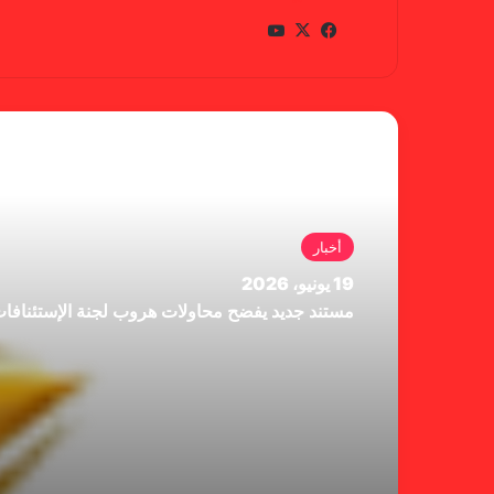
في
X
يوتي
سب
وب
وك
أقرأ التالي
أخبار
19 يونيو، 2026
مستند جديد يفضح محاولات هروب لجنة الإستئنافا