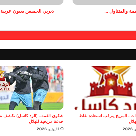
ة والمتناول ...
ديربي الخميس بعيون عربية ا
ات.. المريخ يترقب استعادة نقاط
شكوى القمة.. (الرد كاسل) تكشف ت
هلال
خدعة مريخية للهلال
11 يونيو، 2026