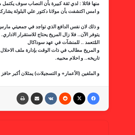
منها قائلا : لدي ثقة كبيرة بأن النصاب سوف يكتمل من
و امس اكتشفت بأن مولانا دكتور علي البلولة يشا
و ذلك لان نفس الدافع الذي تواجد في جمعيتي مارس و 
يتوفر الآن.. فلا زال المريخ يحتاج للاستقرار الادار
المٌتعمد .. للمنشآت في عهد سوداكال
و المريخ مطالب في ذات الوقت بإدارة ملف الاحلال و
تاريخه.. و احلام محبيه.
و الملفين (الأعمار+ و التسجيلات) يمثلان أكبر حافز ع
فيسبوك
X
‏Reddit
‏VKontakte
مشاركة عبر البريد
طباعة
gabra