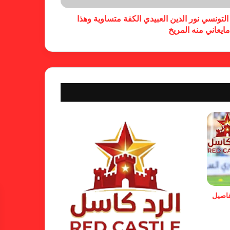
لتونسي نور الدين العبيدي الكفة متساوية وهذا
مايعاني منه المريخ
شكوى الهلال.. خطوة مريخية وغضب
على الأمين العام والمسابقات
بسبب “الصفر الدولي” .. ريجيكامب
يهرب من الهلال
الفنلندي يفضح لجان الإتحاد.. يدعم
شكوى المريخ ويهدد الهلال
فاصيل
بشأن الأبطال والكونفدرالية.. خطوة