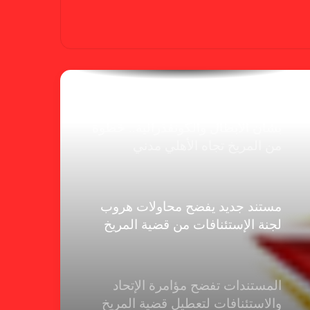
الفنلندي يفضح لجان الإتحاد.. يدعم
شكوى المريخ ويهدد الهلال
بشأن الأبطال والكونفدرالية.. خطوة
من المريخ تجاه الأهلي مدني
مستند جديد يفضح محاولات هروب
لجنة الإستئنافات من قضية المريخ
المستندات تفضح مؤامرة الإتحاد
والاستئنافات لتعطيل قضية المريخ