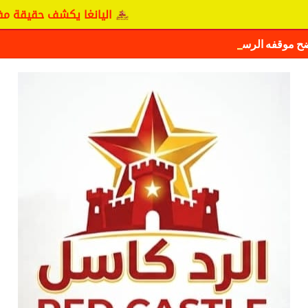
اليانغا يكشف حقيقة مفاوضات نج
ضح موقفه الرسمي بشأن سيكافا.