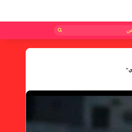
لم
بحث
عن
ي”