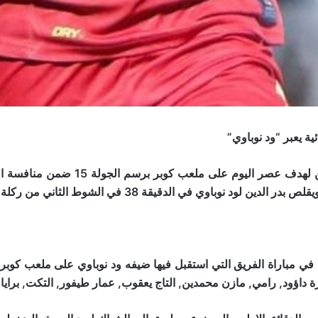
ة يعبر “ود نوباوي”
3 في الشوط الثاني من ركلة جزاء وبالنتيجة ارتفع المريخ الى 29 نقطة
داؤود, رامي, مازن محمدين, التاج يعقوب, عمار طيفور, التكت, برايان