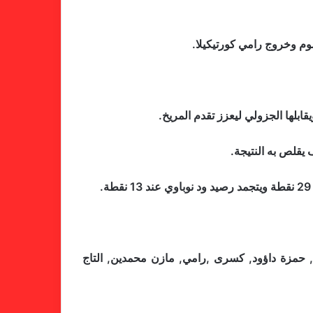
وم وخروج رامي كورتيكيلا.
ى, حمزة داؤود, كسرى ,رامي, مازن محمدين, التاج
خطوة مريخية جديدة بشأن الشكوى
ضد الهلال