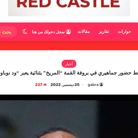
الوضع المظ
حوارات
تقارير
مقالات
سجل دخولك من هنا
أخبار
 حضور جماهيري في بروفة القمة “المريخ” بثنائية يعبر “ود نوباو
gabra
25 ديسمبر، 2022
237