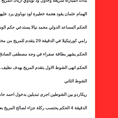
بدأت المباراة سريعة وحاول ود نوباوي ارباك المريخ
الهمام عثمان يقود هجمة خطيرة لود نوباوي يرد عليه
الحكم المساعد الدولي محمد نيالا يستدعي حكم ال
رامي كورتيكيلا في الدقيقة 29 يتقدم للمريخ من مخالفة ارسلها برايان يقابلها طيفور براسية يصدها الحارس ايهاب يقابلها رامي ومن تسديدة قوية يحرز اول اهداف المباراة.
الحكم يشهر بطاقة صفراء في وجه مصطفى الصادق
الحكم انهى الشوط الاول بتقدم المريخ بهدف نظيف.
الشوط الثاني
ريكاردو بين الشوطين اجرى تبديلين بدخول احمد حا
الدقيقة 4 الحكم يحتسب ركلة جزاء لصالح المريخ بعد تدخل مدافع ود نوباوي على برايان ادينسون ويفشل التش في ترجمتها بعد ان صدها الحارس ايهاب.