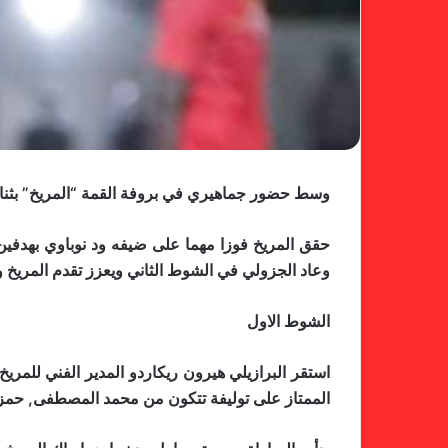
وسط حضور جماهيري في بروفة القمة “المريخ” بثنائي
وعاد الجزولي في الشوط الثاني ويعزز تقدم المريخ ويقلص بدر الدين لود نوباوي في الدقيقة 8
الشوط الاول
الممتاز على توليفة تتكون من محمد المصطفى, حمزة 