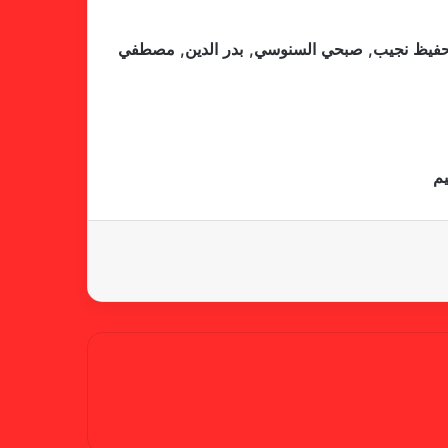
 الحفيظ نجيب, صبحي السنوسي, بدر الدين, مصطفي
كاميرا خفية.. الهلال يخدع أنصاره
بمذكرة تفاهم
يم
شكوى الهلال.. خطوة مريخية وغضب
على الأمين العام والمسابقات
بسبب “الصفر الدولي” .. ريجيكامب
يهرب من الهلال
الفنلندي يفضح لجان الإتحاد.. يدعم
شكوى المريخ ويهدد الهلال