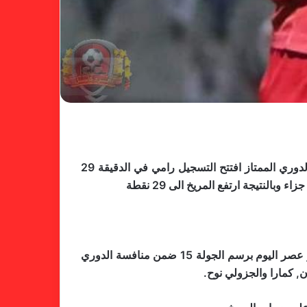
حقق المريخ فوزا مهما على ضيفه ود نوباوي بهدفين لهدف عصر اليوم على ملعب كوبر برسم الجولة 15 ضمن منافسة الدوري الممتاز افتتح التسجيل رامي في الدقيقة 29
استقر البرازيلي هيرون ريكاردو المدير الفني للمريخ في مباراة الفريق التي استقبل فيها ضيفه ود نوباوي على ملعب كوبر عصر اليوم برسم الجولة 15 ضمن منافسة الدوري
, كمارا والجزولي نوح.