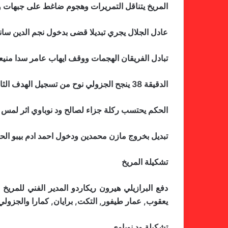
المريخ يتناقل التمريرات وهجوم ضاغط على جبهات ود
عادل الجلال يجري تبديلا قضى بدخول نجم الدين سان
تبادل الفريقان الهجمات ووقف ايهاب عامر سدا منيع
الدقيقة 38 ينجح الجزولي نوح من تسجيل الهدف الثاني من لوحة جميلة رسمها احمد حامد التش وراوغ الجميع وسدد لترتد ويقابلها الجزولي ليعزز تقدم المريخ.
الحكم يحتسب ركلة جزاء لصالح ود نوباوي اثر لمس محمد كسرى للكرة بيده في الدق
تبديل بخروج مازن محمدين ودخول احمد ادم بيبو الحكم يحتسب 4 دقائق اضافية وقت بدل ضائع وبالنتيجة يرتفع المريخ الي 29 نقطة ويتجمد
تشكيلة المريخ
دفع البرازيلي هيرون ريكاردو المدير الفني للمري
يعقوب, عمار طيفور, التكت, برايان, كمارا والجزولي
تشكيلة ود نوباوي