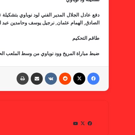
دفع عادل الجلال المدير الفني لود نوباوي بتشكي
الصادق, الهمام عثمان, نرجيل يوسف وحامدين عبد ال
طاقم التحكيم
ضبط مباراة المريخ وود نوباوي من وسط الملعب الحكم
فيسبوك
X
‏Reddit
‏VKontakte
مشاركة عبر البريد
طباعة
gabra
في
X
يوتي
سب
وب