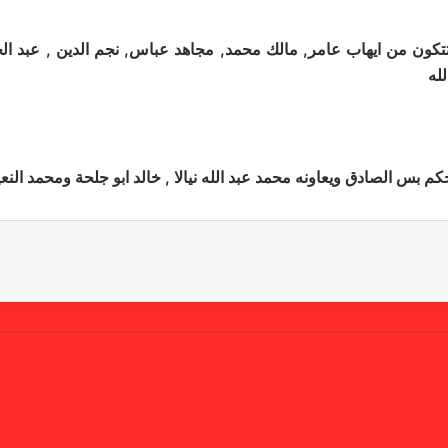
لة تتكون من ايهاب عامر, مالك محمد, مجاهد عباس, نجم الدين , عبد
له
 بس الصادق ويعاونه محمد عبد الله نيالا , خالد ابو جلحة ومحمد النع