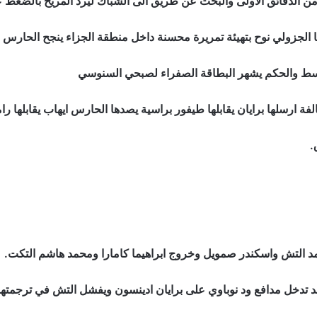
 من الدقائق الاولى والبحث عن طريق الى الشباك ليرد المريخ بالضغط 
ا الجزولي نوح بتهيئة تمريرة محسنة داخل منطقة الجزاء ينجح الحارس 
وسط والحكم يشهر البطاقة الصفراء لصبحي السنوسي
.
مد التش واسكندر صمويل وخروج ابراهيما كامارا ومحمد هاشم التكت.