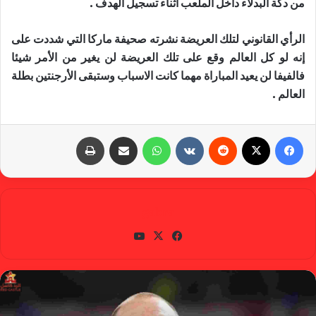
من دكة البدلاء داخل الملعب أثناء تسجيل الهدف .
الرأي القانوني لتلك العريضة نشرته صحيفة ماركا التي شددت على
إنه لو كل العالم وقع على تلك العريضة لن يغير من الأمر شيئا
فالفيفا لن يعيد المباراة مهما كانت الاسباب وستبقى الأرجنتين بطلة
العالم .
فيسبوك
X
‏Reddit
‏VKontakte
واتساب
مشاركة عبر البريد
طباعة
gabra
في
X
يوتي
سب
وب
وك