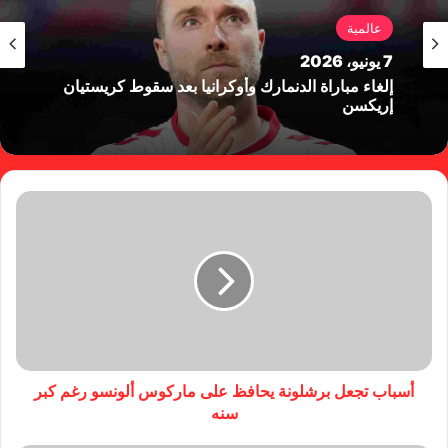
عالمية
7 يونيو، 2026
إلغاء مباراة الدنمارك وأوكرانيا بعد سقوط كريستيان
إريكسن
أسباب تجعل برشلونة يحافظ على ماركوس ألونسو رغم كبر
سنه