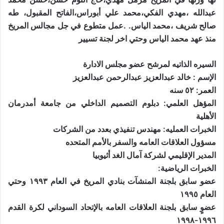
عبدالله ،مهدي الفكي،محمد علي أبوراس،الفاتح المقبول، طه
صالح شريف ،محمد الياس. .عمل متطوع في جل مجالس المريخ
منذ عهد محمد الياس وحتي اخر لجنة تسيير
السيره الذاتيه لمرشح عضو مجلس الادارة
الإسم : خالد عبدالعزيز عبدالرحمن عبدالعزيز
العمر: ٥٢ سنه
المؤهل العلمي: دبلوم التصميم الداخلي من جامعة أمدرمان
الأهلية
الخبرات العمليه: مهندس تنفيذي بعدد من الشركات
مسؤول العلاقات العامه والسفر بالأمم المتحده
المدير الإقليمي لشركة آمال الغد أثيوبيا
الخبرات الرياضية:
عضو سابق بلجنة المنشآت بنادي المريخ في العام ١٩٩٣ وحتي
العام ١٩٩٥
عضوٍ سابق بلجنة العلاقات العامه بالإتحاد السوداني لكرة القدم
١٩٩٦-١٩٩٨