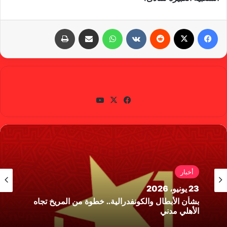
فيسبوك
X
‏Reddit
‏VKontakte
واتساب
مشاركة عبر البريد
طباعة
gabra
في
X
يوتي
سب
وب
وك
أخبار
23 يونيو، 2026
بشأن الأبطال والكونفدرالية.. خطوة من المريخ تجاه
الأهلي مدني