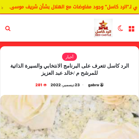
الرد كاسل" وجود مفاوضات مع الهلال بشأن شريف موسى.
اليان
القائمة
الوضع المظلم
بح
أخبار
الرد كاسل تتعرف على البرنامج الانتخابي والسيرة الذاتية
للمرشح م /خالد عبد العزيز
gabra
23 ديسمبر، 2022
281