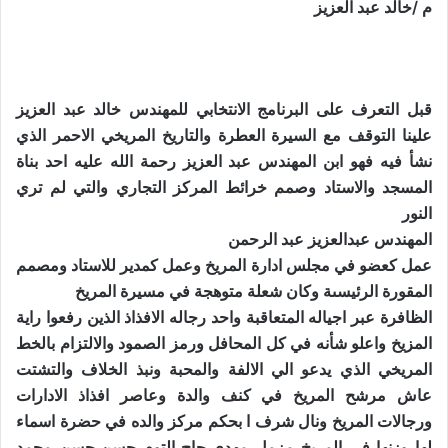
م /خالد عبد العزيز
قبل التعرف على البرنامج الانتخابي للمهندس خالد عبد العزيز
علينا التوقف مع السيرة العطرة والتاريخ المريخي الاحمر الذي
نشأ فيه فهو ابن المهندس عبد العزيز رحمة الله عليه احد بناة
المسجد والاستاد وصمم خرائط المركز التجاري والتي لم تري
النور
المهندس عبدالعزيز عبد الرحمن
عمل كعضو في مجلس ادارة المريخ وعمل كمدير للاستاد ومصمم
المقورة الرئيسىة وكان شعلة متوهجة في مسيرة المريخ
الظافرة عبر اجياله المتعاقبة واحد رجاله الافذاذ الذين رفعوا راية
المزيخ واعلو شأنه في كل المحافل ورمز الصمود والالتزام بالخط
المريخي الذي يدعو الي الالفة والمحبة ونبذ الخلاف والتشتت
عاش مرشح المريخ في كنف والدة وعاصر افذاذ الادارات
ورجالات المريخ ونال شرف ا بحكم مركز والده في حضرة اسماء
لها وزنها في المريخ مزمل مهدي،حاج التوم حسن،حسن محمد