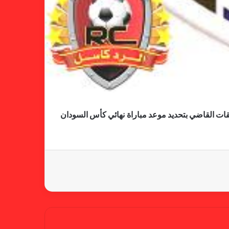
لجنة المسابقات تفاجئ الإتحاد بشأن
الهبوط والصعود
خطوة مريخية جديدة بشأن الشكوى
ضد الهلال
قات القاضي بتحديد موعد مباراة نهائي كأس السودان
كاميرا خفية.. الهلال يخدع أنصاره
بمذكرة تفاهم
شكوى الهلال.. خطوة مريخية وغضب
على الأمين العام والمسابقات