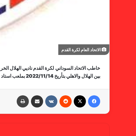
الاتحاد العام لكرة القدم
خاطب الاتحاد السوداني لكرة القدم ناديي الهلال ال
بين الهلال والاهلي بتأريخ 2022/11/14 بملعب استاد الهلال عند الساعة 6:45 مساءُ
فيسبوك
X
‏Reddit
‏VKontakte
مشاركة عبر البريد
طباعة