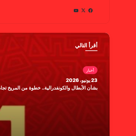
gabra
في
X
يوتي
سب
وب
وك
أقرأ التالي
أخبار
23 يونيو، 2026
بشأن الأبطال والكونفدرالية.. خطوة من المريخ تجاه