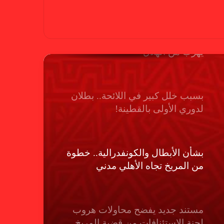
بسبب “الصفر الدولي” .. ريجيكامب
يهرب من الهلال
بسبب خلل كبير في اللائحة.. بطلان
لدوري الأولى بالقطينة!
بشأن الأبطال والكونفدرالية.. خطوة
من المريخ تجاه الأهلي مدني
مستند جديد يفضح محاولات هروب
لجنة الإستئنافات من قضية المريخ