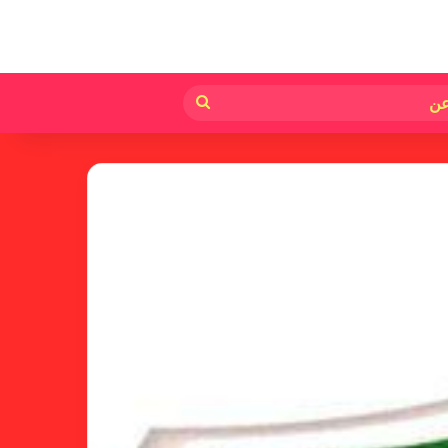
لم
بحث
عن