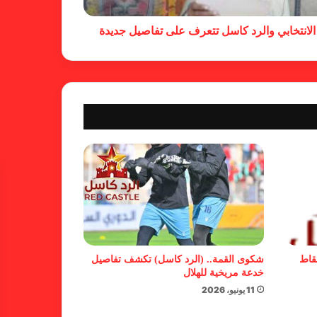
ضد الهلال
 الانتخابي والرد كاسل تتعرف على تفاصيل جديدة
كاميرا خفية.. الهلال يخدع أنصاره
بمذكرة تفاهم
شكوى الهلال.. خطوة مريخية وغضب
على الأمين العام والمسابقات
بسبب “الصفر الدولي” .. ريجيكامب
يهرب من الهلال
نقاط
شكوى القمة.. (الرد كاسل) تكشف تفاصيل
خدعة مريخية للهلال
11 يونيو، 2026
بسبب خلل كبير في اللائحة.. بطلان