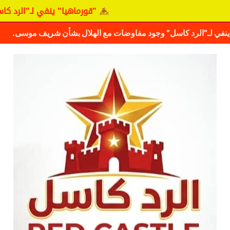
"قورماهيا" ينفي لـ"الرد كاسل" وجود مفاوض
ف حقيقة مفاوضات نجم المريخ