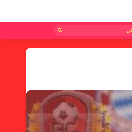
لم
بحث
عن