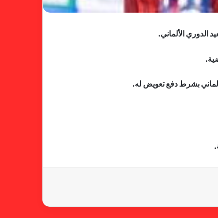
د الدوري الألماني.
فالنسيا يصعق برشلونة بثلاثية مثيرة
في ختام الليجا
ألماني بشرط دفع تعويض له.
خلال جولة ميدانية للاطلاع على
جاهزية منشآت دورة الألعاب للأندية
العربية للسيدات 2026 الشيخة حياة
.
آل خليفة: الشارقة تقدم نموذجاً عربياً
متقدماً في تنظيم الرياضة النسائية
أزمة نفسية وراء غياب مبابي عن
منتخب فرنسا