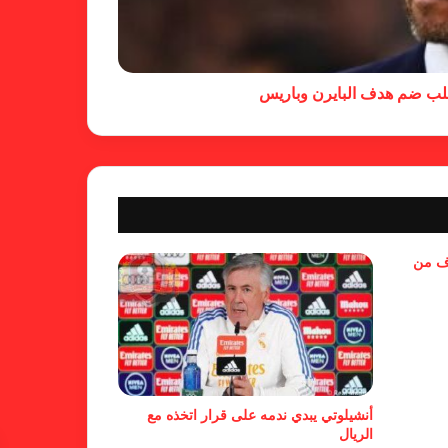
خلال جولة ميدانية للاطلاع على
جاهزية منشآت دورة الألعاب للأندية
العربية للسيدات 2026 الشيخة حياة
طلب ضم هدف البايرن وباريس
آل خليفة: الشارقة تقدم نموذجاً عربياً
متقدماً في تنظيم الرياضة النسائية
أزمة نفسية وراء غياب مبابي عن
منتخب فرنسا
بسبب تصريحات مهينة.. إيقاف حكم
وف من
في الدوري الإنجليزي
حضور عربي قوي في قائمة
المرشحين لجوائز “الكاف”
أنشيلوتي يبدي ندمه على قرار اتخذه مع
الريال