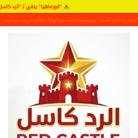
"قورماهيا" ينفي لـ"الرد كاسل" وجود مفا
كشف حقيقة مفاوضات نجم المريخ