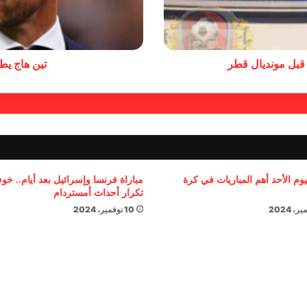
 قبل مونديال قطر
تين هاج ي
يوم الأحد أهم المباريات في كرة
مباراة فرنسا وإسرائيل بعد أيام.. خ
تكرار أحداث أمستردام
10 نوفمبر، 2024