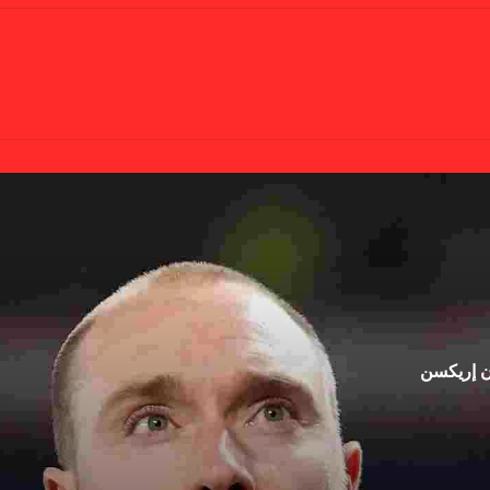
ان إريكسن