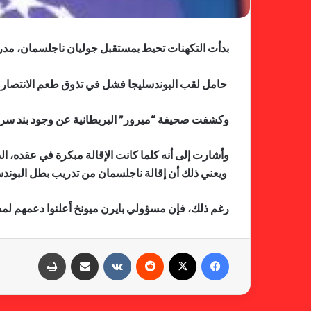
بدأت التكهنات تحيط بمستقبل جوليان ناجلسمان، مدرب 
حامل لقب البوندسليجا فشل في تذوق طعم الانتصار في آخر 4 جولات، بعدما تعادل في 3 مباريات متتالية وخسر 
وكشفت صحيفة “ميرور” البريطانية عن وجود بند سري ف
وأشارت إلى أنه كلما كانت الإقالة مبكرة في عقده، الذي يمتد لـ5 سنوات، كلما توجب على النادي تع
ويعني ذلك أن إقالة ناجلسمان من تدريب بطل البوندسل
رغم ذلك، فإن مسؤولي بايرن ميونخ أعلنوا دعمهم لمدرب
فيسبوك
X
‏Reddit
‏VKontakte
مشاركة عبر البريد
طباعة