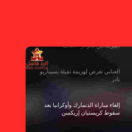
بسبب تصريحات مهينة.. إيقاف حكم
في الدوري الإنجليزي
حضور عربي قوي في قائمة
المرشحين لجوائز “الكاف”
العنابي تعرض لهزيمة ثقيلة بسيناريو
نادر
إلغاء مباراة الدنمارك وأوكرانيا بعد
سقوط كريستيان إريكسن