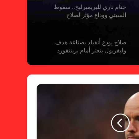
ختام ناري للبريميرليج.. سقوط
السيتي ووداع مؤثر لصلاح
صلاح يودع أنفيلد بصناعة هدف..
وليفربول يتعثر أمام برينتفورد
ريال مدريد يمطر شباك بيلباو برباعية
ومبابي يخطف الأضواء
فالنسيا يصعق برشلونة بثلاثية مثيرة
في ختام الليجا