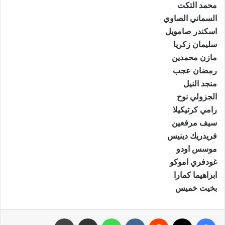
محمد التكت
السماني الصاوي
اسكندر صامويل
سليمان زكريا
مازن محمدين
رمضان عجب
منجد النيل
الجزولي نوح
رامي كرتيكيلا
سيف مرفعين
فريدريك دينيس
موسس اودو
غودفري اموكو
ابراهيما كمارا
بخيت خميس
فيسبوك
X
‏Reddit
‏VKontakte
واتساب
مشاركة عبر البريد
طباعة