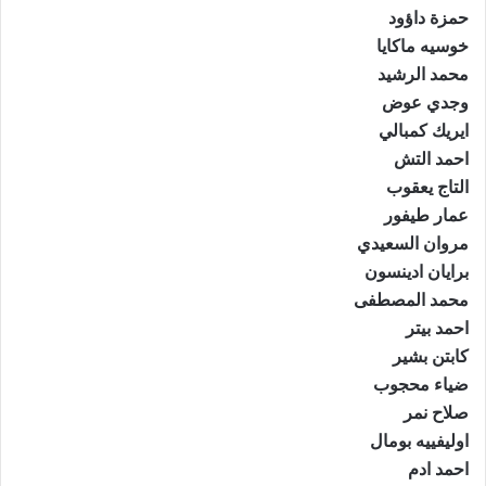
حمزة داؤود
خوسيه ماكايا
محمد الرشيد
وجدي عوض
ايريك كمبالي
احمد التش
التاج يعقوب
عمار طيفور
مروان السعيدي
برايان ادينسون
محمد المصطفى
احمد بيتر
كابتن بشير
ضياء محجوب
صلاح نمر
اوليفييه بومال
احمد ادم