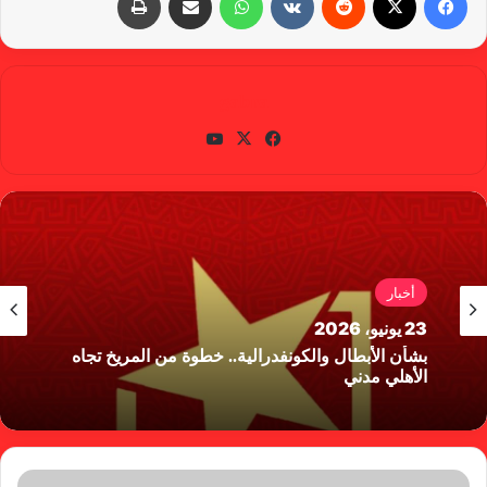
gabra
في
X
يوتي
سب
وب
وك
أخبار
23 يونيو، 2026
بشأن الأبطال والكونفدرالية.. خطوة من المريخ تجاه
الأهلي مدني