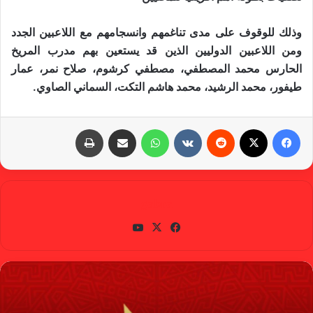
وذلك للوقوف على مدى تناغمهم وانسجامهم مع اللاعبين الجدد
ومن اللاعبين الدوليين الذين قد يستعين بهم مدرب المريخ
الحارس محمد المصطفي، مصطفي كرشوم، صلاح نمر، عمار
طيفور، محمد الرشيد، محمد هاشم التكت، السماني الصاوي.
فيسبوك
X
‏Reddit
‏VKontakte
واتساب
مشاركة عبر البريد
طباعة
gabra
في
X
يوتي
سب
وب
وك