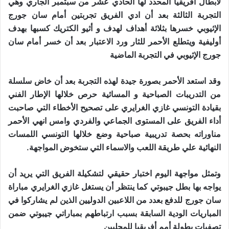
لابطال أفريقيا المحدد لها الحادي عشر من سبتمبر الجاري وهي
التجربة الثالثة بعد أن ادي الفريق تجربتين أمام سان جورج
الإثيوبي خسرها بثلاثة أهداف لهدف و أثيو الكتريك كسبها بهدف
أوليفية ويتطلع الأحمر للثار ورد الاعتبار بعد أن خسر أمام سان
جورج الإثيوبي في التجربة الماضية
وقد استعد الأحمر بصورة جيدة لهذه التجربة بعد أن خاض سلسلة
من التدريبات الصباحية و المسائية حرص خلالها الإطار الفني
بقيادة التونسي غازي الغرايري على تصحيح الأخطاء التي صاحبت
أداء الفريق على المستوى الجماعي والفردي وامس انهي الأحمر
مناوراته بحصة تدريبية صباحية وضع خلالها التونسي اللمسات
النهائية علي طريقة اللعب والاسماء التي ستخوض المواجهة.
وتمثل مواجهة اليوم اختبار حقيقي لتشكيلة الفريق التي يريد أن
يواجه بها بطل جيبوتي كما ينتظر أن يستغل غازي الغرايري مباراة
سان جورج للدفع بعدد من اللاعبين الدوليين الذين لم يشاركوا في
المباريات الودية السابقة بسبب ارتباطهم بمباراتي جيبوتي ضمن
تصفيات بطولة أمم أفريقيا للمحليين