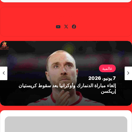
gabra
في
X
يوتي
سب
وب
وك
عالمية
7 يونيو، 2026
إلغاء مباراة الدنمارك وأوكرانيا بعد سقوط كريستيان
إريكسن