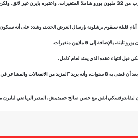
وذكرت تقارير أن عرض برشلونة الأول وصل لما يقرب من 32 مليون يورو شاملا المتغيرات، واع
أيام قليلة سيقوم برشلونة بإرسال العرض الجديد، وشدد على أنه سيكون ن
ي قبل انتهاء عقده الذي يمتد لعام كامل.
ولكن المهاجم البولندي قال إن رحلته مع بايرن انتهت بعد أن قضى به 8 سنوات، وأنه يريد “ال
إن ليفاندوفسكي اتفق مع حسن صالح حميديتش، المدير الرياضي لبايرن مي