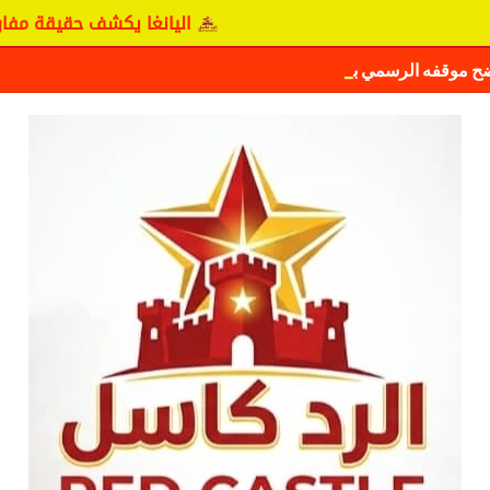
اليانغا يكشف حقيقة مفاوضات نجم
ضح موقفه الرسمي بشأن سيكافا.