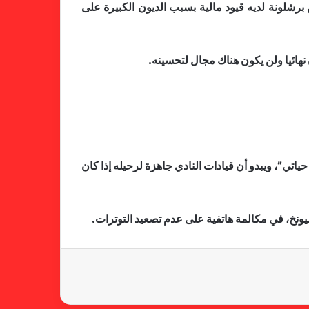
تبره بايرن غير لائق. ولكن برشلونة لديه قيود مالية بسبب الديون الكبيرة على
هائيا ولن يكون هناك مجال لتحسينه.
فالنسيا يصعق برشلونة بثلاثية مثيرة
في ختام الليجا
مزيد من الانفعالات والمشاعر في حياتي”، ويبدو أن قيادات النادي جاهزة لرحيله إذا كان
خلال جولة ميدانية للاطلاع على
جاهزية منشآت دورة الألعاب للأندية
العربية للسيدات 2026 الشيخة حياة
ونخ، في مكالمة هاتفية على عدم تصعيد التوترات.
آل خليفة: الشارقة تقدم نموذجاً عربياً
متقدماً في تنظيم الرياضة النسائية
أزمة نفسية وراء غياب مبابي عن
منتخب فرنسا