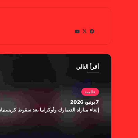
gabra
في
X
يوتي
سب
وب
وك
أقرأ التالي
عالمية
7 يونيو، 2026
إلغاء مباراة الدنمارك وأوكرانيا بعد سقوط كريستي