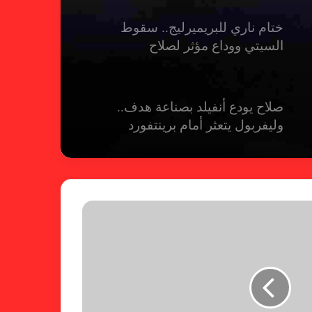
ختام ناري للبريميرليج.. سقوط
السيتي ووداع مؤثر لصلاح
صلاح يودع أنفيلد بصناعة هدف..
وليفربول يتعثر أمام برينتفورد
ريال مدريد يمطر شباك بيلباو برباعية
ومبابي يخطف الأضواء
فالنسيا يصعق برشلونة بثلاثية مثيرة
في ختام الليجا