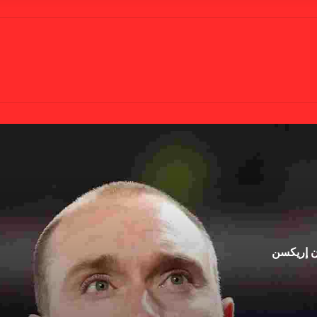
ان إريكسن