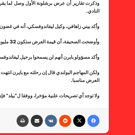
النادي.
وأكد بيني زاهافي، وكيل ليفاندوفسكي، أنه في غضون 
وأوضحت الصحيفة، أن قيمة العرض ستكون 32 مليون يورو ثابتة، بالإضافة إلى 5 ملايين متغيرات.
وأكد مسؤولو بايرن أنهم لن يسمحوا برحيل ليفاندوفسك
العرض مناسبا.
ولا توجد أي تصريحات علنية مؤخرا، ووفقا ل”بيلد” ف
فيسبوك
X
‏Reddit
‏VKontakte
مشاركة عبر البريد
طباعة