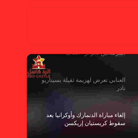
بسبب تصريحات مهينة.. إيقاف حكم
في الدوري الإنجليزي
حضور عربي قوي في قائمة
المرشحين لجوائز “الكاف”
العنابي تعرض لهزيمة ثقيلة بسيناريو
نادر
إلغاء مباراة الدنمارك وأوكرانيا بعد
سقوط كريستيان إريكسن