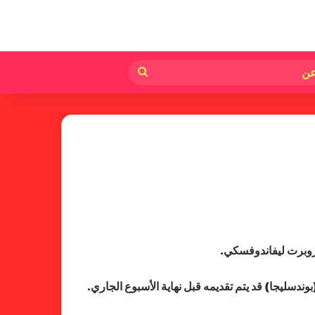
لم
بحث
عن
 روبرت ليفاندوفسكي.