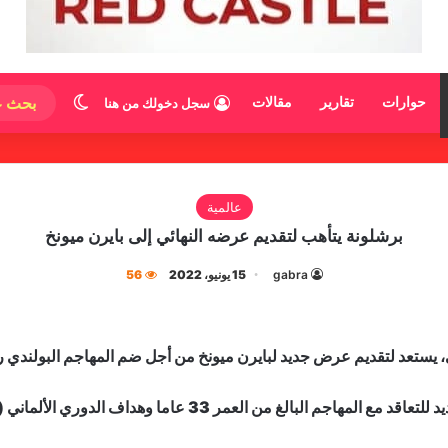
الوضع المظ
حوارات
تقارير
مقالات
سجل دخولك من هنا
عالمية
برشلونة يتأهب لتقديم عرضه النهائي إلى بايرن ميونخ
gabra
15 يونيو، 2022
56
ني، يستعد لتقديم عرض جديد لبايرن ميونخ من أجل ضم المهاجم البولندي
ف الدوري الألماني (بوندسليجا) قد يتم تقديمه قبل نهاية الأسبوع الجاري.