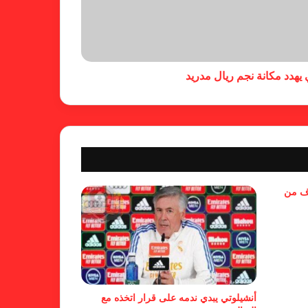
خلال جولة ميدانية للاطلاع على
جاهزية منشآت دورة الألعاب للأندية
العربية للسيدات 2026 الشيخة حياة
يهدد مكانة نجم ريال مدريد
آل خليفة: الشارقة تقدم نموذجاً عربياً
متقدماً في تنظيم الرياضة النسائية
أزمة نفسية وراء غياب مبابي عن
منتخب فرنسا
بسبب تصريحات مهينة.. إيقاف حكم
وف من
في الدوري الإنجليزي
حضور عربي قوي في قائمة
المرشحين لجوائز “الكاف”
أنشيلوتي يبدي ندمه على قرار اتخذه مع