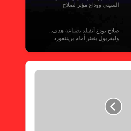
السيتي ووداع مؤثر لصلاح
صلاح يودع أنفيلد بصناعة هدف..
وليفربول يتعثر أمام برينتفورد
ريال مدريد يمطر شباك بيلباو برباعية
ومبابي يخطف الأضواء
فالنسيا يصعق برشلونة بثلاثية مثيرة
في ختام الليجا
خلال جولة ميدانية للاطلاع على