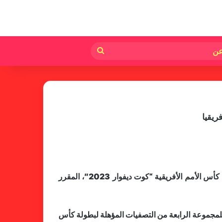
لم
بحث
عن
ريقيا
انتظم الدولي الغيني نابي كيتا في صفوف منتخب بلاده مساء الأربعاء استعداداً لمواجهة مصر في التصفيات المؤهلة لبطولة كأس الأمم الأفريقية “كوت ديفوار 2023″، المقرر
للمجموعة الرابعة من التصفيات المؤهلة لبطولة كأس