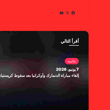
gabra
في
X
يوتي
سب
وب
وك
أقرأ التالي
عالمية
7 يونيو، 2026
إلغاء مباراة الدنمارك وأوكرانيا بعد سقوط كريستي