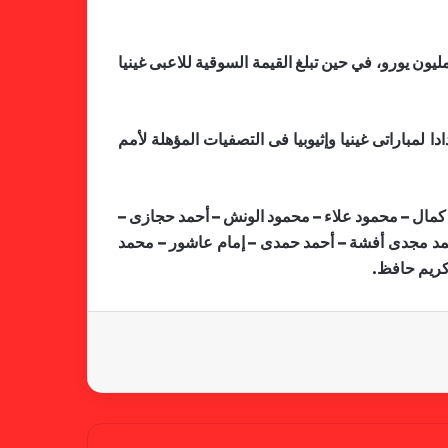
فوق منتخب مصر في القيمة التسويقية على منتخب غينيا قبل موقعة الأحد المقبل، حيث تبلغ قيمة لاعبى الفراعنة 160.6 مليون يورو، في حين تبلغ القيمة السوقية للاعبى غينيا
فالنسيا يصعق برشلونة بثلاثية مثيرة
في ختام الليجا
باراتى غينيا وإثيوبيا فى التصفيات المؤهلة لأمم
خلال جولة ميدانية للاطلاع على
 كمال – محمود علاء – محمود الونش – أحمد حجازى –
جاهزية منشآت دورة الألعاب للأندية
محمد مجدى أفشة – أحمد حمدى – إمام عاشور – محمد
العربية للسيدات 2026 الشيخة حياة
كريم حافظ
.
آل خليفة: الشارقة تقدم نموذجاً عربياً
متقدماً في تنظيم الرياضة النسائية
أزمة نفسية وراء غياب مبابي عن
منتخب فرنسا
بسبب تصريحات مهينة.. إيقاف حكم