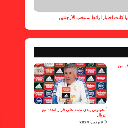
جاهزية منشآت دورة الألعاب للأندية
العربية للسيدات 2026 الشيخة حياة
ا كانت اختبارا رائعا لمنتخب الأرجنتين
آل خليفة: الشارقة تقدم نموذجاً عربياً
متقدماً في تنظيم الرياضة النسائية
أزمة نفسية وراء غياب مبابي عن
منتخب فرنسا
بسبب تصريحات مهينة.. إيقاف حكم
وف من
في الدوري الإنجليزي
حضور عربي قوي في قائمة
المرشحين لجوائز “الكاف”
أنشيلوتي يبدي ندمه على قرار اتخذه مع
الريال
9 نوفمبر، 2024