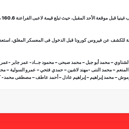
ويت
لكشف عن فيروس كورونا قبل الدخول فى المعسكر المغلق، استعدادا لم
 الشناوي – محمد أبو جبل – محمد صبحى – محمود جــاد- عمر جابر -عمر
 المنعم – محمد الننى -مهند لاشين – حمدي فتحي – عمرو السولية – 
مرموش – محمد إبراهيم – إبراهيم عادل – أحمد عاطف – مصطفى محمد- 