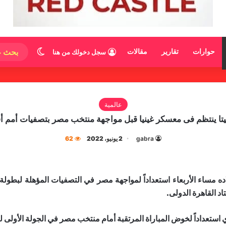
الوضع المظ
حوارات
تقارير
مقالات
سجل دخولك من هنا
عالمية
يتا ينتظم فى معسكر غينيا قبل مواجهة منتخب مصر بتصفيات أمم أف
gabra
2 يونيو، 2022
62
د القاهرة الدولى.
 استعداداً لخوض المباراة المرتقبة أمام منتخب مصر في الجولة الأولى 