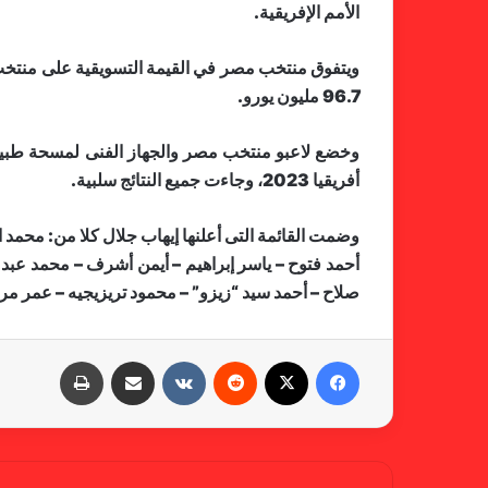
الأمم الإفريقية.
96.7 مليون يورو.
وخضع لاعبو منتخب مصر والجهاز الفنى لمسحة طبية ل
أفريقيا 2023، وجاءت جميع النتائج سلبية
.
وضمت القائمة التى أعلنها إيهاب جلال كلا من: محمد
أحمد فتوح – ياسر إبراهيم – أيمن أشرف – محمد عبد
صلاح – أحمد سيد “زيزو” – محمود تريزيجيه – عمر 
فيسبوك
X
‏Reddit
‏VKontakte
مشاركة عبر البريد
طباعة