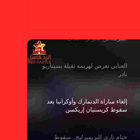
في الدوري الإنجليزي
حضور عربي قوي في قائمة
المرشحين لجوائز “الكاف”
العنابي تعرض لهزيمة ثقيلة بسيناريو
نادر
إلغاء مباراة الدنمارك وأوكرانيا بعد
سقوط كريستيان إريكسن
ختام ناري للبريميرليج.. سقوط