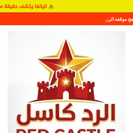
اليانغا يكشف حقيقة مفاوضات 
ضح موقفه الرسمي بشأن سيكافا.