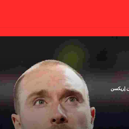
ان إريكسن