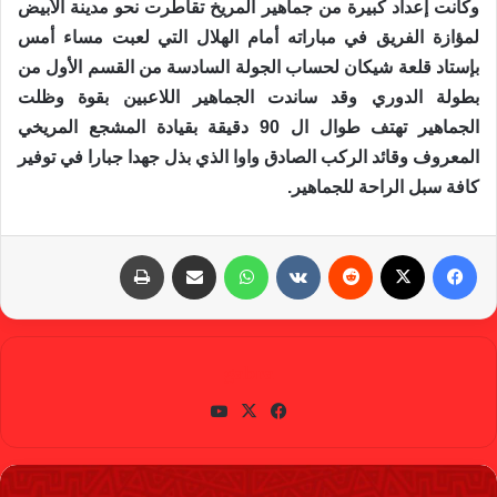
وكانت إعداد كبيرة من جماهير المريخ تقاطرت نحو مدينة الأبيض
لمؤازة الفريق في مباراته أمام الهلال التي لعبت مساء أمس
بإستاد قلعة شيكان لحساب الجولة السادسة من القسم الأول من
بطولة الدوري وقد ساندت الجماهير اللاعبين بقوة وظلت
الجماهير تهتف طوال ال 90 دقيقة بقيادة المشجع المريخي
المعروف وقائد الركب الصادق واوا الذي بذل جهدا جبارا في توفير
كافة سبل الراحة للجماهير.
فيسبوك
X
‏Reddit
‏VKontakte
واتساب
مشاركة عبر البريد
طباعة
gabra
في
X
يوتي
سب
وب
وك