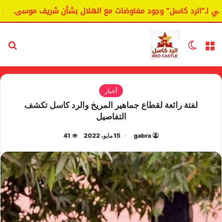
ـ"الرد كاسل" وجود مفاوضات مع الهلال بشأن شريف موسى.
الي
القائمة
الوضع المظلم
بح
أخبار
لفتة رائعة لقطاع جماهير المريخ والرد كاسل تكشف
التفاصيل
gabra
15 مايو، 2022
41