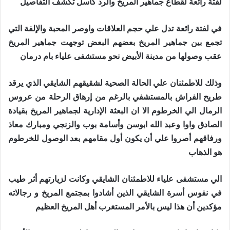
لفتة رائعة لقطاع جماهير المريخ والرد كاسل تكشف التفاصيل
في لفتة رائعة تدل علي حجم العلاقات واوصر المحبة والإلفة التي
تجمع بين جماهير المريخ بعضهم البعض توجهت جماهير المريخ
عقب وصولها من مدينة الأبيض نحو مستشفى علياء بام درمان
وذلك للاطمئنان علي الحالة الصحية لشقيقهم الشايقي الذي يرقد
طريح الفراش بالمستشفي بالرغم من إرهاق الرحلة من عروس
الرمال الي الخرطوم الا ان البعثة الإدارية لجماهير المريخ بقيادة
الصادق واوا وعبد الله ابوسن وأسامة بوب والزنجي ومبارك معاذ
ورفاقهم أصروا علي أن يكون أول مقامهم بعد الوصول للخرطوم
هو الذهاب
الي مستشفى علياء للاطمئنان الشايقي وكانت لزيارتهم أثر طيب
في نفوس أسرة الشايقي الذين أشادوا بمجتمع المريخ و رجالاته
مؤكدين أن هذا ليس بالأمر المستغرب أهل المريخ العظيم