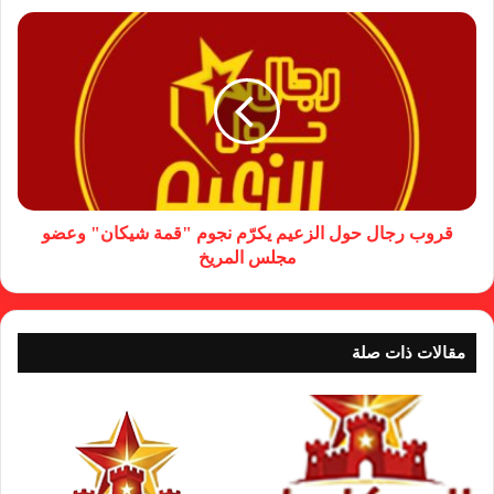
قروب رجال حول الزعيم يكرّم نجوم "قمة شيكان" وعضو
مجلس المريخ
مقالات ذات صلة