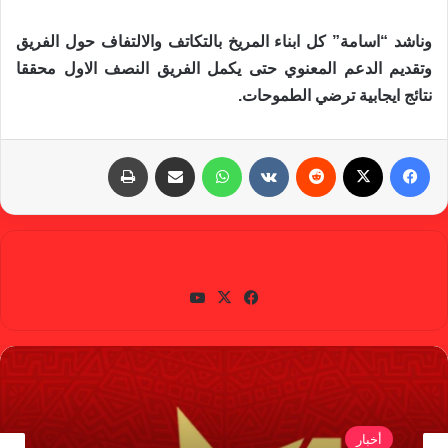
وناشد “اسامة” كل ابناء المريخ بالتكاتف والالتفاف حول الفريق
وتقديم الدعم المعنوي حتى يكمل الفريق النصف الاول محققا
نتائج ايجابية ترضي الطموحات.
فيسبوك
X
‏Reddit
‏VKontakte
واتساب
مشاركة عبر البريد
طباعة
gabra
في
X
يوتي
سب
وب
وك
أخبار