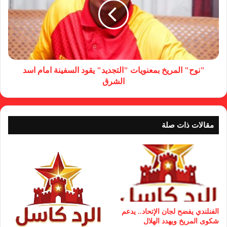
"نوح" المريخ بمعنويات "التجديد" يقود السفينة امام اسد
الشرق
مقالات ذات صلة
الفنلندي يفضح لجان الإتحاد.. يدعم
شكوى المريخ ويهدد الهلال