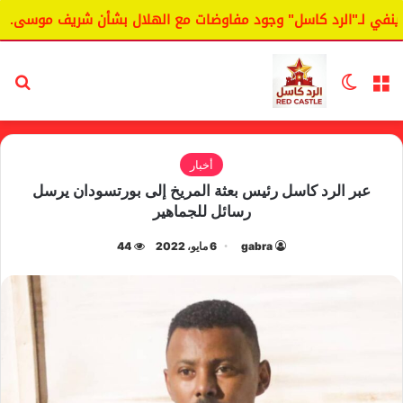
 لـ"الرد كاسل" وجود مفاوضات مع الهلال بشأن شريف موسى.
ا
القائمة
الوضع المظلم
بح
أخبار
عبر الرد كاسل رئيس بعثة المريخ إلى بورتسودان يرسل
رسائل للجماهير
gabra
6 مايو، 2022
44