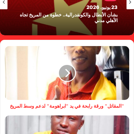
23 يونيو، 2026
بشأن الأبطال والكونفدرالية.. خطوة من المريخ تجاه
الأهلي مدني
"المقاتل" ورقة رابحة في يد "ابراهومة" لدعم وسط المريخ