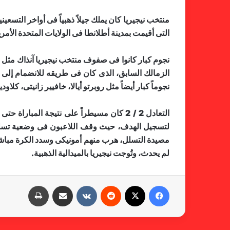
التى أقيمت بمدينة أطلانطا فى الولايات المتحدة الأمري
نجوم كبار كانوا فى صفوف منتخب نيجيريا آنذاك مثل نوا
الزمالك السابق، الذى كان فى طريقه للانضمام إلى 
نجوماً كبار أيضاً مثل روبرتو أيالا، خافيير زانيتى، كلاو
التعادل 2 / 2 كان مسيطراً على نتيجة الم
لتسجيل الهدف، حيث وقف اللاعبون فى وضعية تسلل، 
مصيدة التسلل، هرب منهم أمونيكى وسدد الكرة مباشرة
لم يحدث، وتُوجت نيجيريا بالميدالية الذهبية.
فيسبوك
X
‏Reddit
‏VKontakte
مشاركة عبر البريد
طباعة