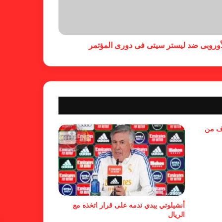
خلال جولة ميدانية للاطلاع على
جاهزية منشآت دورة الألعاب للأندية
العربية للسيدات 2026 الشيخة حياة
أوروبى ضد ليستر سيتى فى دورى المؤتمر
آل خليفة: الشارقة تقدم نموذجاً عربياً
متقدماً في تنظيم الرياضة النسائية
أزمة نفسية وراء غياب مبابي عن
منتخب فرنسا
بسبب تصريحات مهينة.. إيقاف حكم
وف من
في الدوري الإنجليزي
حضور عربي قوي في قائمة
المرشحين لجوائز “الكاف”
أنشيلوتي يبدي ندمه على قرار اتخذه مع
الريال