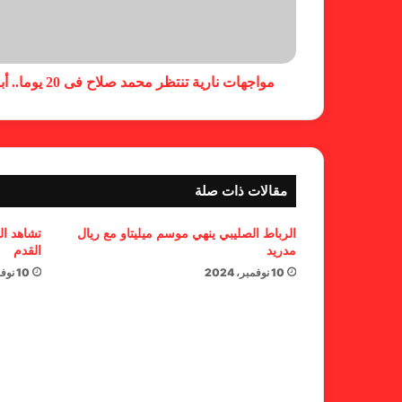
مواجهات نارية تنتظر محمد صلاح فى 20 يوما.. أبرزها تشيلسى ونهائى الأبطال
مقالات ذات صلة
الرباط الصليبي ينهي موسم ميليتاو مع ريال
تشاهد ال
مدريد
القدم
10 نوفمبر، 2024
10 نوفمبر، 2024