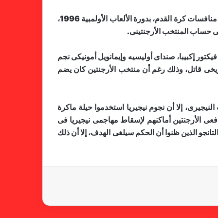
منتخب نيجيريا كان يملك جيلاً ذهبياً فى أواخر التسعينيات من القرن الماضى، وهو ما ساعده على الوصول للمباراة النهائية فى منافسات كرة القدم، بدورة الألعاب الأولمبية 1996،
 على حساب المنتخب الأرجنتينى.
فيكتور إكبيبا، صنداى أوليسيه وإيمانويل أمونيكى نجم
فالنسيا يصعق برشلونة بثلاثية مثيرة
ريخى قاتل، وذلك رغم أن منتخب الأرجنتين كان يضم
في ختام الليجا
ب النيجيرى، إلا أن نجوم نيجيريا استخدموا حيلة ماكرة
خلال جولة ميدانية للاطلاع على
عى الأرجنتين أماكنهم لإسقاط مهاجمى نيجيريا فى
جاهزية منشآت دورة الألعاب للأندية
نجو الذين ظنوا أن الحكم سيلغى الهدف، إلا أن ذلك
العربية للسيدات 2026 الشيخة حياة
آل خليفة: الشارقة تقدم نموذجاً عربياً
متقدماً في تنظيم الرياضة النسائية
أزمة نفسية وراء غياب مبابي عن
منتخب فرنسا