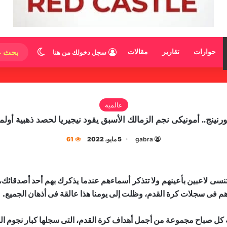
الوضع المظ
حوارات
تقارير
مقالات
سجل دخولك من هنا
عالمية
نينج.. أمونيكى نجم الزمالك الأسبق يقود نيجيريا لحصد ذهبية أولمبيا
gabra
5 مايو، 2022
61
 تنسى لاعبين بأعينهم ولا تتذكر أسماءهم عندما يذكرك بهم أحد أصدقائك
م فى سجلات كرة القدم، وظلت إلى يومنا هذا عالقة فى أذهان الجميع.
كل صباح مجموعة من أجمل أهداف كرة القدم، التى سجلها كبار نجوم الل