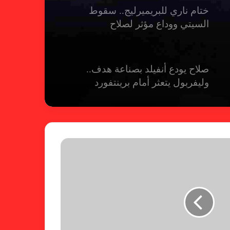
ختام ناري للبريميرليج.. سقوط
السيتي ووداع مؤثر لصلاح
صلاح يودع أنفيلد بصناعة هدف..
وليفربول يتعثر أمام برينتفورد
ريال مدريد يمطر شباك بيلباو برباعية
ومبابي يخطف الأضواء
فالنسيا يصعق برشلونة بثلاثية مثيرة
في ختام الليجا