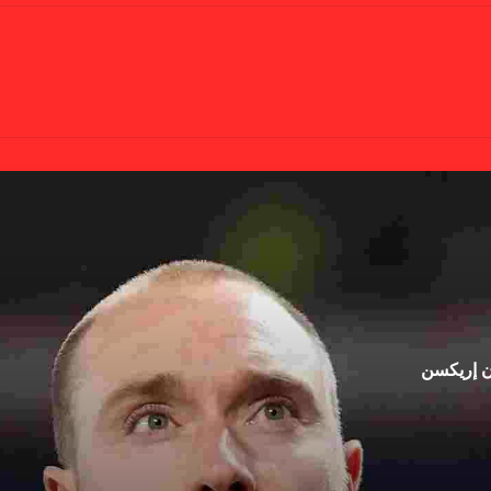
ان إريكسن