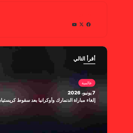
gabra
في
X
يوتي
سب
وب
وك
أقرأ التالي
عالمية
7 يونيو، 2026
إلغاء مباراة الدنمارك وأوكرانيا بعد سقوط كريستي