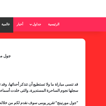
الرئيسية
جداول
أخبار
عالمية
جول مور
قد تنسى مباراة ما ولا تستطيع أن تتذكر أحداثها، وقد
سجلها نجوم الساحرة المستديرة، والتى خلدت أسماءه
“جول مورنينج” تقرير يومى سوف نقدم لكم من خلاله 