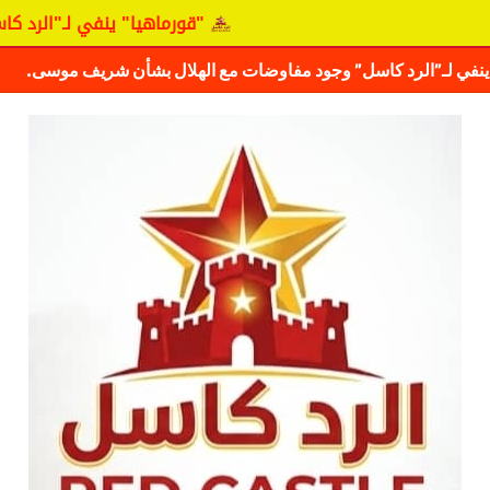
"قورماهيا" ينفي لـ"الرد كاسل" و
ف حقيقة مفاوضات نجم المريخ