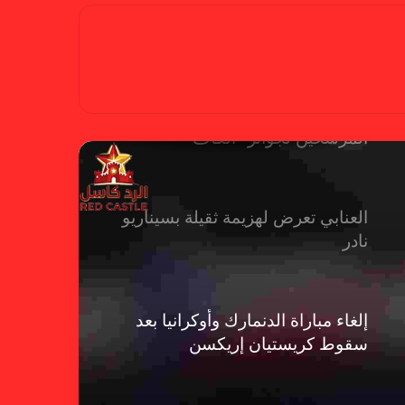
بسبب تصريحات مهينة.. إيقاف حكم
في الدوري الإنجليزي
حضور عربي قوي في قائمة
المرشحين لجوائز “الكاف”
العنابي تعرض لهزيمة ثقيلة بسيناريو
نادر
إلغاء مباراة الدنمارك وأوكرانيا بعد
سقوط كريستيان إريكسن