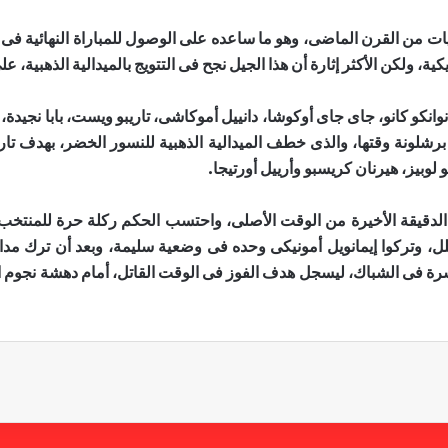
كية، ولكن الأكثر إثارة أن هذا الجيل نجح فى التتويج بالميدالية الذهبية،
نكو كانو، جاى جاى أوكوشا، دانييل أموكاشى، تاريبو ويست، بابا نجيدة، 
برشلونة وقتها، والذى خطف الميدالية الذهبية للنسور الخضر، بهدف تا
ديو لوبيز، هيرنان كريسبو وأرييل أورتيجا.
باراة حتى الدقيقة الأخيرة من الوقت الأصلى، واحتسب الحكم ركلة حرة للمنتخ
وتركوا إيمانويل أمونيكى وحده فى وضعية سليمة، وبعد أن ترك مداف
 فى الشباك، ليسجل هدف الفوز فى الوقت القاتل، أمام دهشة نجوم التا