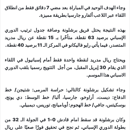
وجاء الهدف الوحيد في المباراة بعد مضي 7 دقائق فقط من انطلاق
اللقاء عبر اللاعب ألفارو جارسيا بطريقة مميزة.
بهذه النتيجة يحتل فريق برشلونة وصافة جدول ترتيب الدوري
الإسباني برصيد 63 نقطة، متأخًرا بـ 15 نقطة عن ريال مدريد
المتصدر، فيما يأتي رايو فاليكانو في المركز الـ 11 برصيد 40 نقطة.
ويحتاج ريال مدريد لنقطة واحدة فقط أمام إسبانيول في اللقاء
الذي يقام 30 إبريل المقبل، من أجل التتويج رسميا بلقب الدوري
الاسباني هذا الموسم.
وجاء تشكيل برشلونة كالتالي: حراسة المرمى: شتيجن/ خط
الدفاع: ديست، أراوخو، جارسيا، ألبا/ خط الوسط: دي يونج،
بوسكيتس، جافي/ خط الهجوم: أوباميانج، توريس، ديمبيلي.
وكان برشلونة قد سقط امام قادش 0-1 في الجولة الـ 32 من
بطولة الدوري الإسباني، ثم نجح في تحقيق فوزًا صعبًا على ريال