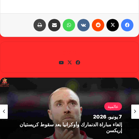
فيسبوك
X
‏Reddit
‏VKontakte
واتساب
مشاركة عبر البريد
طباعة
gabra
في
X
يوتي
سب
وب
وك
عالمية
7 يونيو، 2026
إلغاء مباراة الدنمارك وأوكرانيا بعد سقوط كريستيان
إريكسن