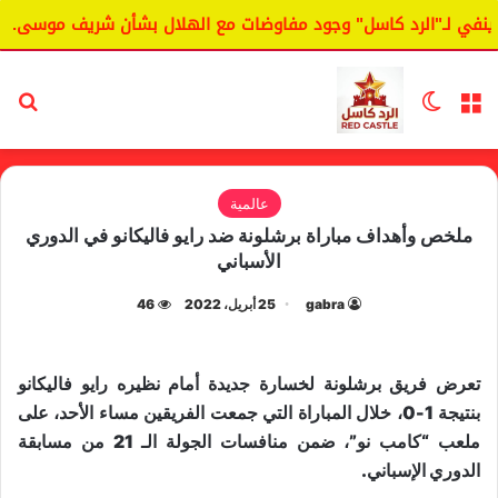
نفي لـ"الرد كاسل" وجود مفاوضات مع الهلال بشأن شريف موسى.
القائمة
الوضع المظلم
بح
عالمية
ملخص وأهداف مباراة برشلونة ضد رايو فاليكانو في الدوري
الأسباني
gabra
25 أبريل، 2022
46
تعرض فريق برشلونة لخسارة جديدة أمام نظيره رايو فاليكانو
بنتيجة 1-0، خلال المباراة التي جمعت الفريقين مساء الأحد، على
ملعب “كامب نو”، ضمن منافسات الجولة الـ 21 من مسابقة
الدوري الإسباني.