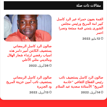
مقالات ذات صلة
القمة بعيون حمراء عبر الرد كاسل
كبير امة المريخ ورئيس مجلس
الشورى يتمني قمة ممتعة ونصرا
احمر
12 مايو، 2022
صالون الرد كاسل الرمضاني
يستضيف الكابتن أمير دامر هذه
اسباب رفضي ارتداء شعار الهلال
ومالديني مثلي الأعلي
26 أبريل، 2022
صالون الرد كاسل يستضيف نائب
صالون الرد كاسل الرمضاني
رئيس القطاع الثقافي “خادمة
يستضيف نائب أمين خزينة المريخ
المريخ” الأستاذة سعدية عبد السلام
ود الجزيرة
14 أبريل، 2022
13 أبريل، 2022