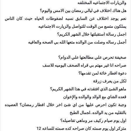
والزيارات الاجتماعيه المختلفه
هل هناك اختلاف في ليالي رمضان بين الامس واليوم؟
نعم يوجد اختلاف عن السابق نسبه لضغوطات الحياه حيث كان الناس
يملكون متسع من الوقت للتواصل والزيارت الاجتماعيه
اجمل رسالة استقبلتها خلال الشهر الكريم؟
أجمل رساله وصلت من الوالده متعها الله بي الصحه والعافيه
صخيفة تحرص علي مطالعتها علي الدوام؟
صراحه انا غير مهتم بي قراه الصحف اليوميه للاسف
دعوة افطار خاثة لمن تقدمها؟
لكل من يعرف زرقة
ماهو الشئ الذي افتقدته في هذا الشهر الكريم؟
قعده الشاي مع الوالد والوالده والإخوان
وجبة تكون احرص عليها من اي شئ اخر خلال افطار رمضان؟ العصيده
بالتقليه من يد الوالده..لجمال الطبخ
اول يوم صيام ركيف مر وماهي تفاصيله؟
متزكر اول يوم صمته كان صراحه كده صمته للساعه 12