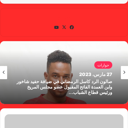
gabra
في
X
يوتي
سب
وب
وك
حوارات
27 مارس، 2023
صالون الرد كاسل الرمضاني في ضيافة حفيد شاخور
وابن العمدة الفاتح المقبول عضو مجلس المريخ
ورئيس قطاع الشباب…