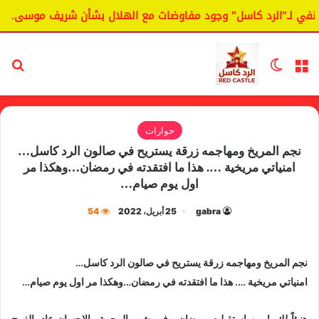
في لـ"الرد كاسل" وجود مفاوضات مع الهلال بشأن شريف موسى.
القائمة
الوضع المظلم
بح
حوارات
نجم المريخ ومهاجمه زرقة يستريح في صالون الرد كاسل…
امنياتي مريخية …. هذا ما افتقدته في رمضان…وهكذا مر
اول يوم صيام…
gabra
25 أبريل، 2022
54
نجم المريخ ومهاجمه زرقة يستريح في صالون الرد كاسل…
امنياتي مريخية …. هذا ما افتقدته في رمضان…وهكذا مر اول يوم صيام…
هنيئاً لك يا من استقبلت رمضان ، فهو شهر الرحمة والإحسان عاد بالفرح