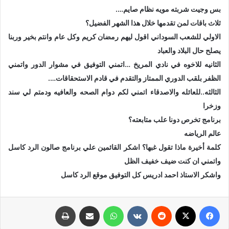
بس وجيت شربته مويه نظام صايم….
ثلاث باقات لمن تقدمها خلال هذا الشهر الفضيل؟
الاولي للشعب السوداني اقول ليهم رمضان كريم وكل عام وانتم بخير وربنا
يصلح حال البلاد والعباد
الثانيه للاخوه في نادي المريخ …اتمني التوفيق في مشوار الدور واتمني
الظفر بلقب الدوري الممتاز والتقدم في قادم الاستحقاقات….
الثالثه..للعائله والاصدقاء اتمني لكم دوام الصحه والعافيه ودمتم لي سند
وزخرا
برنامج تخرص دونا علب متابعته؟
عالم الرياضه
كلمة أخيرة ماذا تقول غبها؟ اشكر القائمين علي برنامج صالون الرد كاسل
واتمني ان كنت ضيف خفيف الظل
واشكر الاستاذ احمد ادريس كل التوفيق موقع الرد كاسل
فيسبوك
X
‏Reddit
‏VKontakte
واتساب
مشاركة عبر البريد
طباعة