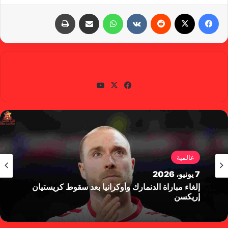
فيسبوك
X
‏Reddit
‏VKontakte
واتساب
مشاركة عبر البريد
طباعة
gabra
في
X
يوتي
سب
وب
وك
عالمية
7 يونيو، 2026
إلغاء مباراة الدنمارك وأوكرانيا بعد سقوط كريستيان
إريكسن