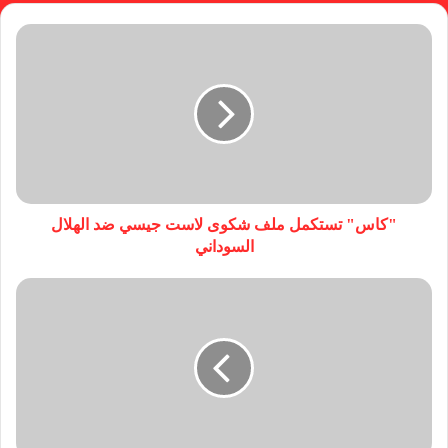
"كاس" تستكمل ملف شكوى لاست جيسي ضد الهلال
السوداني