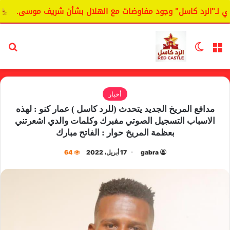
الرد كاسل" وجود مفاوضات مع الهلال بشأن شريف موسى.
اليان
القائمة
الوضع المظلم
بح
أخبار
مدافع المريخ الجديد يتحدث (للرد كاسل ) عمار كنو : لهذه
الاسباب التسجيل الصوتي مفبرك وكلمات والدي اشعرتني
بعظمة المريخ حوار : الفاتح مبارك
gabra
17 أبريل، 2022
64