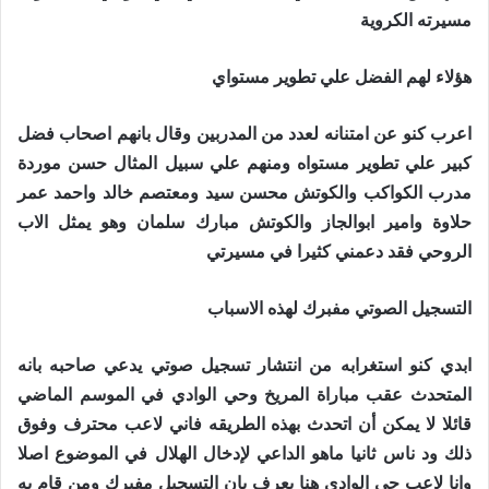
مسيرته الكروية
هؤلاء لهم الفضل علي تطوير مستواي
اعرب كنو عن امتنانه لعدد من المدربين وقال بانهم اصحاب فضل
كبير علي تطوير مستواه ومنهم علي سبيل المثال حسن موردة
مدرب الكواكب والكوتش محسن سيد ومعتصم خالد واحمد عمر
حلاوة وامير ابوالجاز والكوتش مبارك سلمان وهو يمثل الاب
الروحي فقد دعمني كثيرا في مسيرتي
التسجيل الصوتي مفبرك لهذه الاسباب
ابدي كنو استغرابه من انتشار تسجيل صوتي يدعي صاحبه بانه
المتحدث عقب مباراة المريخ وحي الوادي في الموسم الماضي
قائلا لا يمكن أن اتحدث بهذه الطريقه فاني لاعب محترف وفوق
ذلك ود ناس ثانيا ماهو الداعي لإدخال الهلال في الموضوع اصلا
وانا لاعب حي الوادي هنا يعرف بان التسجيل مفبرك ومن قام به