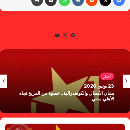
gabra
في
X
يوتي
سب
وب
وك
أخبار
23 يونيو، 2026
بشأن الأبطال والكونفدرالية.. خطوة من المريخ تجاه
الأهلي مدني