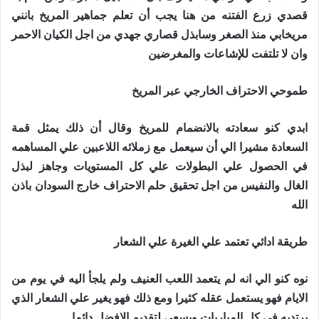
قصدي زرع الفتنه من هنا يجب أن تعلم جماهير المريخ بانني
مريخابي منذ الصغر وسابذل قصاري جهدي من اجل الكيان الاحمر
وان لا تلتفت للإشاعات والمغرضين
طموحي الاحتراف الخارجي عبر المريخ
ابدي كنو سعادته بالانضمام للمريخ وقال أن ذلك يمثل قمة
السعادة مشيرا الي أن سيعمل مع زملائه اللاعبين علي المساهمه
في الحصول علي البطولات علي كل المستويات وجاهز لبذل
الغال والنفيس من اجل تحقيق حلم الاحتراف خارج السودان باذن
الله
طريقة ادائي تعتمد علي الغيرة علي الشعار
نوه كنو الي انه لم يتعمد اللعب العنيف ولم يلجأ اليه في يوم من
الايام فهو يستعمل عقله كثيرا ومع ذلك فهو يغير علي الشعار الذي
يرتديه في كل المباريات ويسعي لتقديم الافضل دائما