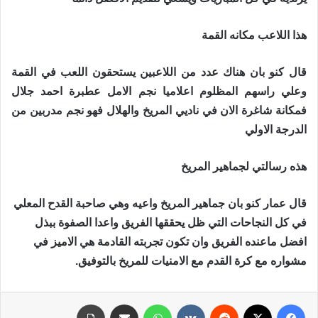
هذا اللاعب مكانه القمة
قال كنو بان هناك عدد من اللاعبين يستحقون اللعب في القمة
وعلي راسهم المظلوم اعلاميا نجم الامل عطبرة احمد جلال
فمكانة شاغرة الان في ناديي المريخ والهلال فهو نجم مدربين من
الدرجة الاولي
هذه رسالتي لجماهير المريخ
قال عمار كنو بان جماهير المريخ واعيه وهي صاحبة القدح المعلي
في كل النجاحات التي ظل يحققها الفريق واعدا الصفوة ببذل
افضل ماعنده الفريق وان تكون تجربته القادمة هي الاميز في
مشواره مع كرة القدم مع الامنيات للمريخ بالتوفيق.
فيسبوك
X
‏Reddit
‏VKontakte
واتساب
مشاركة عبر البريد
طباعة