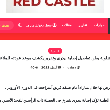
الوضع المظ
حوارات
تقارير
مقالات
سجل دخولك من هنا
عالمية
لونة يعلن تفاصيل إصابة بيدرى وتقرير يكشف موعد عودته للملا
gabra
15 أبريل، 2022
40
رض لها خلال مباراة أمام ضيفه فريق آينتراخت فى الدورى الأوروبي.
بية تؤكد إصابة بيدرى بتمزق فى العضلة ذات الرأسين للفخذ الأيسر، وم