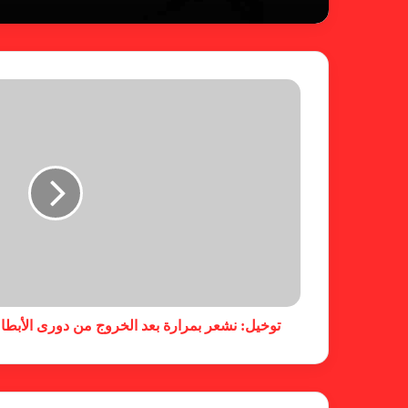
توخيل: نشعر بمرارة بعد الخروج من دورى الأبطال