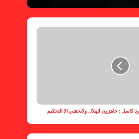
ريال مدريد يمطر شباك بيلباو برباعية
ومبابي يخطف الأضواء
فالنسيا يصعق برشلونة بثلاثية مثيرة
في ختام الليجا
خلال جولة ميدانية للاطلاع على
جاهزية منشآت دورة الألعاب للأندية
العربية للسيدات 2026 الشيخة حياة
رد كاسل : جاهزون للهلال ولانخشي الا التحكيم
آل خليفة: الشارقة تقدم نموذجاً عربياً
متقدماً في تنظيم الرياضة النسائية
أزمة نفسية وراء غياب مبابي عن
منتخب فرنسا