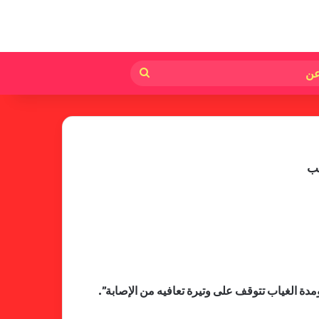
لم
بحث
عن
عب
فالنسيا يصعق برشلونة بثلاثية مثيرة
دة الغياب تتوقف على وتيرة تعافيه من الإصابة”.
في ختام الليجا