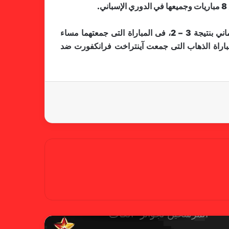
خلال جولة ميدانية للاطلاع على
وخرج برشلونة من مسابقة الدوري الأوروبي من دور ربع النهائي بعد سقوطه أمام ضيفه فريق آينتراخت فرانكفورت الألماني بنتيجة 3 – 2، فى المباراة التى جمعتهما مساء
جاهزية منشآت دورة الألعاب للأندية
باراة الذهاب التى جمعت آينتراخت فرانكفورت ضد
العربية للسيدات 2026 الشيخة حياة
آل خليفة: الشارقة تقدم نموذجاً عربياً
متقدماً في تنظيم الرياضة النسائية
أزمة نفسية وراء غياب مبابي عن
منتخب فرنسا
بسبب تصريحات مهينة.. إيقاف حكم
في الدوري الإنجليزي
حضور عربي قوي في قائمة
المرشحين لجوائز “الكاف”