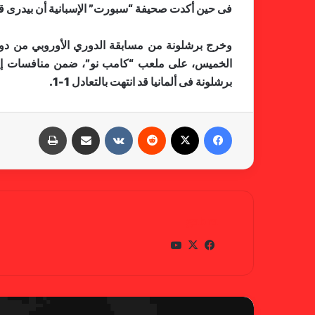
فى حين أكدت صحيفة “سبورت” الإسبانية أن بيدرى قد يغيب قرابة 8 أسابيع، وهو ما يعني انتهاء موسم اللاعب إذ يتبقى للفريق 8 مبار
الخميس، على ملعب “كامب نو”، ضمن منافسات إياب 
برشلونة فى ألمانيا قد انتهت بالتعادل 1-1.
فيسبوك
X
‏Reddit
‏VKontakte
مشاركة عبر البريد
طباعة
gabra
في
X
يوتي
سب
وب
وك