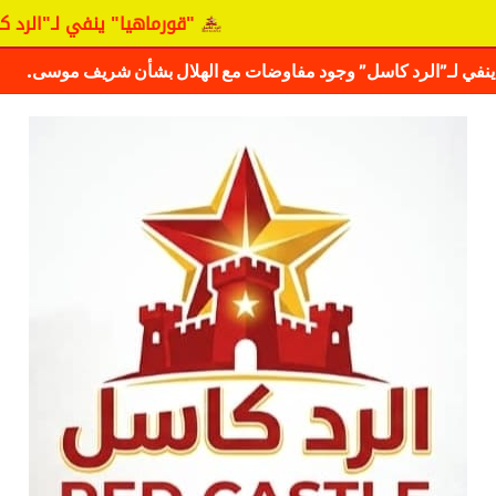
"قورماهيا" ينفي لـ"الرد كاسل"
ف حقيقة مفاوضات نجم المريخ