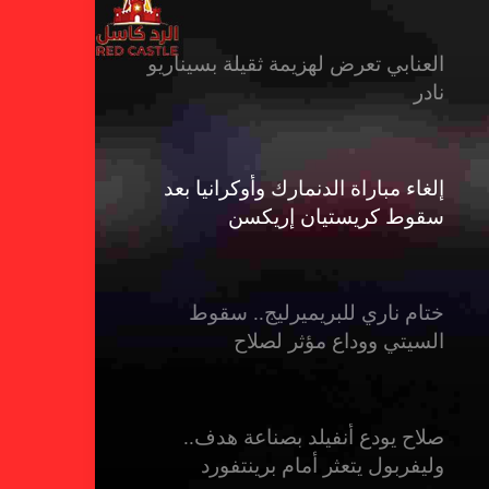
العنابي تعرض لهزيمة ثقيلة بسيناريو
نادر
إلغاء مباراة الدنمارك وأوكرانيا بعد
سقوط كريستيان إريكسن
ختام ناري للبريميرليج.. سقوط
السيتي ووداع مؤثر لصلاح
صلاح يودع أنفيلد بصناعة هدف..
وليفربول يتعثر أمام برينتفورد