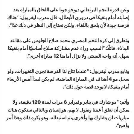
وعن قدرة النجم البرتغالي ديوجو جوتا على اللحاق بالمباراة بعد
إصابته أمام بنفيكا في دروري الأبطال، قال مدرب ليفربول: “هناك
فرصة جيدة لأن يلحق باللقاء، ولكن نحتاج إلى النظر في ذلك غدًا”.
وتطرق إلى كره النجم المصري محمد صلاح الجلوس على مقاعد
البدلاء، قائلًا: “السبب وراء عدم مشاركة صلاح أساسيًا أمام بنفيكا
سهل، أنه واجه السيتي ولا يزال أمامنا 12 مباراة أخرى”.
وتابع مدرب ليفربول: “عندما تتاح لنا الفرصة نجري التغييرات، ولو
سجل مو 4 أهداف في المباراة الماضية، لم يكن ليبدأ أمس الأربعاء
أمام بنفيكا، لا يوجد قصة حول ذلك”.
وأتم: “مو شارك في يناير وفبراير 6 مرات لمدة 120 دقيقة، ولا
يمكن أن نغلق أعيننا ونقول لا يهم، هو إنسان وبالتالي ستكون هناك
مباريات لن يشارك بها وأخرى يتم استبداله، وهو يكره ذلك وهذا أمر
واضح”.