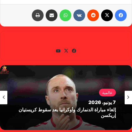
فيسبوك
X
‏Reddit
‏VKontakte
واتساب
مشاركة عبر البريد
طباعة
gabra
في
X
يوتي
سب
وب
وك
عالمية
7 يونيو، 2026
إلغاء مباراة الدنمارك وأوكرانيا بعد سقوط كريستيان
إريكسن