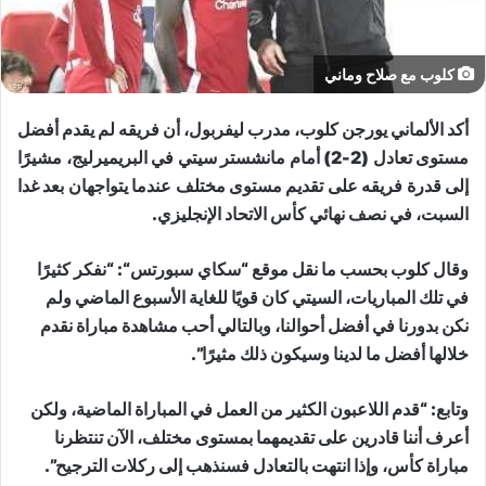
كلوب مع صلاح وماني
أكد الألماني يورجن كلوب، مدرب ليفربول، أن فريقه لم يقدم أفضل
مستوى تعادل (2-2) أمام مانشستر سيتي في البريميرليج، مشيرًا
إلى قدرة فريقه على تقديم مستوى مختلف عندما يتواجهان بعد غدا
السبت، في نصف نهائي كأس الاتحاد الإنجليزي.
وقال كلوب بحسب ما نقل موقع “
سكاي سبورتس
“: “نفكر كثيرًا
في تلك المباريات، السيتي كان قويًا للغاية الأسبوع الماضي ولم
نكن بدورنا في أفضل أحوالنا، وبالتالي أحب مشاهدة مباراة نقدم
خلالها أفضل ما لدينا وسيكون ذلك مثيرًا”.
وتابع: “قدم اللاعبون الكثير من العمل في المباراة الماضية، ولكن
أعرف أننا قادرين على تقديمهما بمستوى مختلف، الآن تنتظرنا
مباراة كأس، وإذا انتهت بالتعادل فسنذهب إلى ركلات الترجيح”.