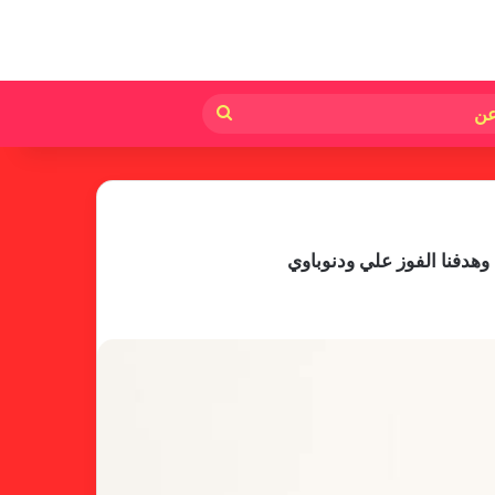
لم
بحث
عن
هدفنا الفوز علي ودنوباوي