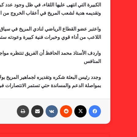
الكبيرة التي انتهى عليها اللقاء، في ظل وجود عدد 
وتقديمه هدية لشعب المريخ في أعقاب الخروج من الب
واعتبر عضو القطاع الرياضي لنادي المريخ في سياق 
اللاعب من أداء قوي وخبرات فنية كبيرة وعودته ستمن
واردف الأستاذ محمد الحافظ أن الفريق تنتظره مواجه
المنافس
وجدد رئيس البعثة شكره وتقديره لجماهير المريخ بول
بمواصلة الدعم والمساندة حتي تستمر الانتصارات في ا
فيسبوك
X
‏Reddit
‏VKontakte
مشاركة عبر البريد
طباعة