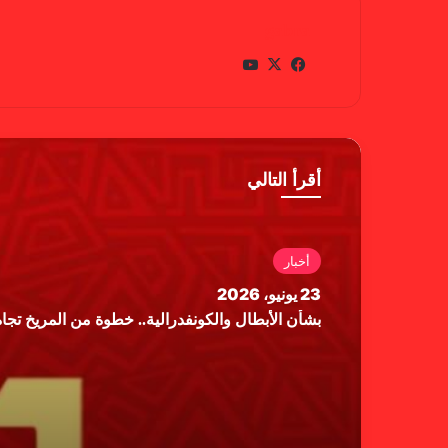
gabra
في
X
يوتي
سب
وب
وك
أقرأ التالي
أخبار
23 يونيو، 2026
بشأن الأبطال والكونفدرالية.. خطوة من المريخ تجاه