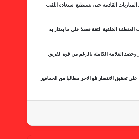
 المباريات القادمة حتى نستطيع استعادة اللقب
لمنطقة الخلفية الثقة فضلا علي ما يمتاز به
لجنة المسابقات تفاجئ الإتحاد بشأن
الهبوط والصعود
 وحصد العلامة الكاملة بالرغم من قوة الفريق
خطوة مريخية جديدة بشأن الشكوى
ضد الهلال
ي تحقيق الانتصار تلو الاخر مطالبا من الجماهير
كاميرا خفية.. الهلال يخدع أنصاره
بمذكرة تفاهم
شكوى الهلال.. خطوة مريخية وغضب