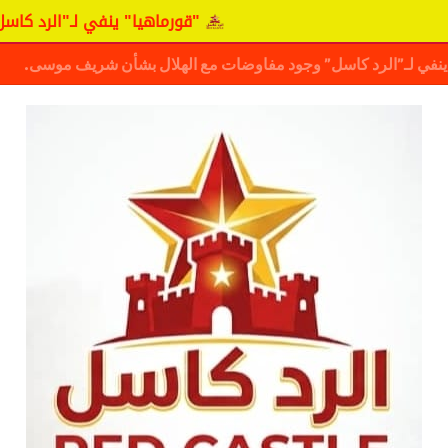
"قورماهيا" ينفي لـ"الرد كاسل" وجود مفاوضات م
ف حقيقة مفاوضات نجم المريخ