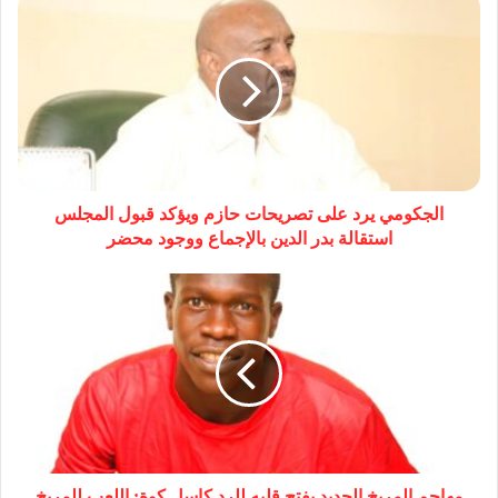
الجكومي يرد على تصريحات حازم ويؤكد قبول المجلس
استقالة بدر الدين بالإجماع ووجود محضر
مهاجم المريخ الجديد يفتح قلبه للرد كاسل كوة: اللعب للمريخ