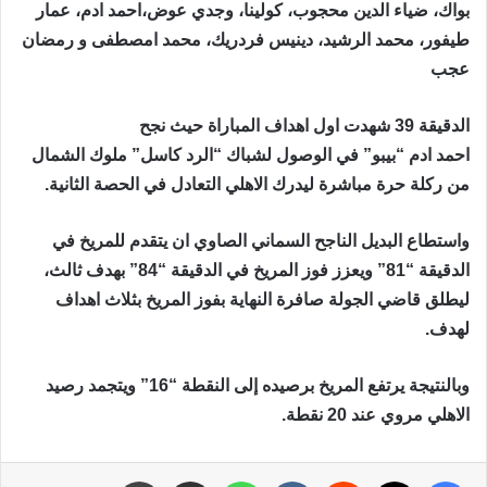
بواك، ضياء الدين محجوب، كولينا، وجدي عوض،احمد ادم، عمار
طيفور، محمد الرشيد، دينيس فردريك، محمد امصطفى و رمضان
عجب
الدقيقة 39 شهدت اول اهداف المباراة حيث نجح
احمد ادم “بيبو” في الوصول لشباك “الرد كاسل” ملوك الشمال
من ركلة حرة مباشرة ليدرك الاهلي التعادل في الحصة الثانية.
واستطاع البديل الناجح السماني الصاوي ان يتقدم للمريخ في
الدقيقة “81” ويعزز فوز المريخ في الدقيقة “84” بهدف ثالث،
ليطلق قاضي الجولة صافرة النهاية بفوز المريخ بثلاث اهداف
لهدف.
وبالنتيجة يرتفع المريخ برصيده إلى النقطة “16” ويتجمد رصيد
الاهلي مروي عند 20 نقطة.
فيسبوك
X
‏Reddit
‏VKontakte
واتساب
مشاركة عبر البريد
طباعة