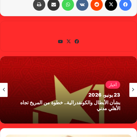
gabra
في
X
يوتي
سب
وب
وك
أخبار
23 يونيو، 2026
بشأن الأبطال والكونفدرالية.. خطوة من المريخ تجاه
الأهلي مدني