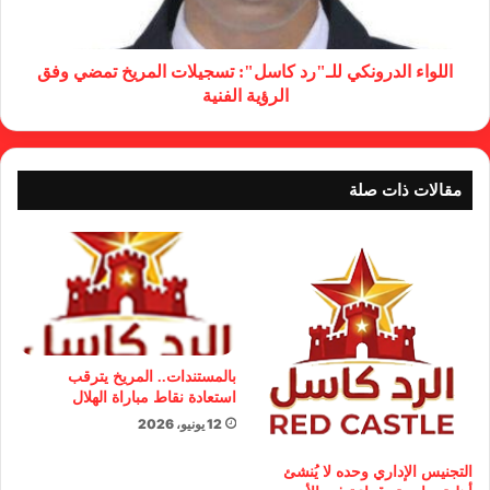
اللواء الدرونكي للـ"رد كاسل": تسجيلات المريخ تمضي وفق
الرؤية الفنية
مقالات ذات صلة
بالمستندات.. المريخ يترقب
استعادة نقاط مباراة الهلال
12 يونيو، 2026
التجنيس الإداري وحده لا يُنشئ