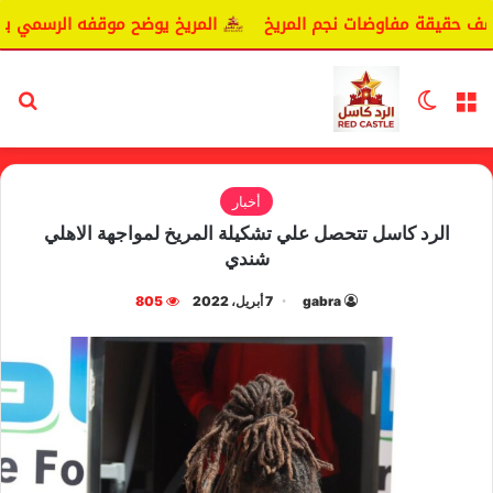
حقيقة مفاوضات نجم المريخ
المريخ يوضح موقفه الرسمي بشأن س
القائمة
الوضع المظلم
بح
أخبار
الرد كاسل تتحصل علي تشكيلة المريخ لمواجهة الاهلي
شندي
gabra
7 أبريل، 2022
805