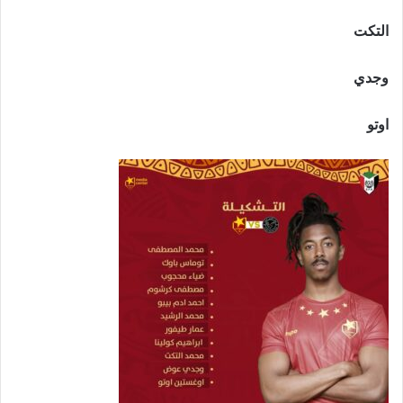
التكت
وجدي
اوتو