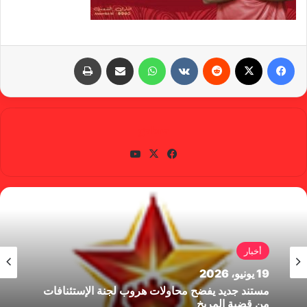
فيسبوك
X
‏Reddit
‏VKontakte
واتساب
مشاركة عبر البريد
طباعة
gabra
في
X
يوتي
سب
وب
وك
أخبار
19 يونيو، 2026
مستند جديد يفضح محاولات هروب لجنة الإستئنافات
من قضية المريخ