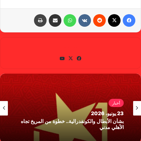
فيسبوك
X
‏Reddit
‏VKontakte
واتساب
مشاركة عبر البريد
طباعة
gabra
في
X
يوتي
سب
وب
وك
أخبار
23 يونيو، 2026
بشأن الأبطال والكونفدرالية.. خطوة من المريخ تجاه
الأهلي مدني