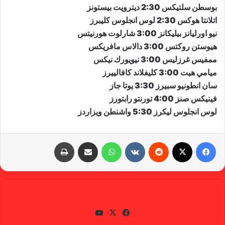
بوسطن سلتيكس 2:30 ديترويت بيستونز
اتلانتا هوكس 2:30 لوس انجلوس كليبرز
نيو اورليانز بيليكانز 3:00 شارلوت هورنيتس
هيوستن روكتس 3:00 دالاس مافريكس
ممفيس غرزليس 3:00 نيويورك نيكس
ميامي هيت 3:00 كليفلاند كافالييرز
سان انطونيو سبيرز 3:30 يوتا جاز
فينيكس صنز 4:00 تورنتو رابتورز
لوس انجلوس ليكرز 5:30 واشنطن ويزاردز
فيسبوك
X
‏Reddit
‏VKontakte
واتساب
مشاركة عبر البريد
طباعة
gabra
في
X
يوتي
سب
وب