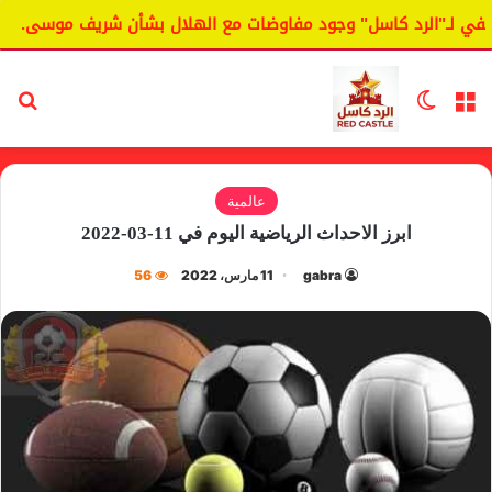
 لـ"الرد كاسل" وجود مفاوضات مع الهلال بشأن شريف موسى.
القائمة
الوضع المظلم
بح
عالمية
ابرز الاحداث الرياضية اليوم في 11-03-2022
gabra
11 مارس، 2022
56