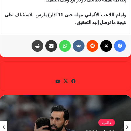
وامام اللاعب الألماني مهلة حتى 11 آذار/مارس للاستئناف على
نتيجة ما توصل إليه التحقيق.
فيسبوك
X
‏Reddit
‏VKontakte
واتساب
مشاركة عبر البريد
طباعة
gabra
في
X
يوتي
سب
وب
وك
عالمية