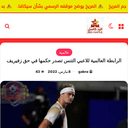
لمريخ
المريخ يوضح موقفه الرسمي بشأن سيكافا.
بسبب خل
القائمة
الوضع المظلم
بح
عالمية
الرابطة العالمية للاعبي التنس تصدر حكمها في حق زفيريف
gabra
8 مارس، 2022
43