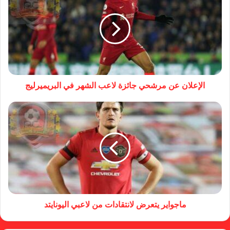
الإعلان عن مرشحي جائزة لاعب الشهر في البريميرليج
ماجواير يتعرض لانتقادات من لاعبي اليونايتد