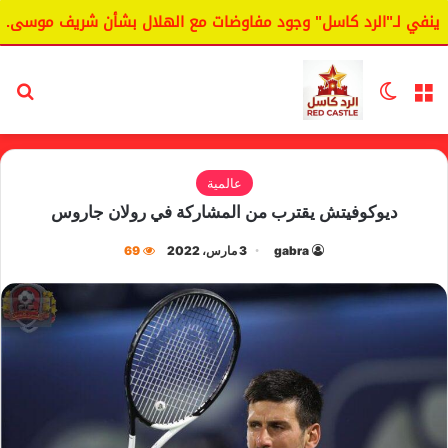
ي لـ"الرد كاسل" وجود مفاوضات مع الهلال بشأن شريف موسى.
القائمة
الوضع المظلم
بح
عالمية
ديوكوفيتش يقترب من المشاركة في رولان جاروس
gabra
3 مارس، 2022
69