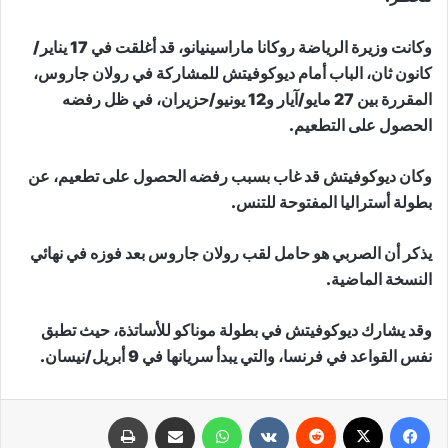
وكانت وزيرة الرياضة روكانا ماراسينيانو، قد أغلقت في 17 يناير/
كانون ثان، الباب أمام ديوكوفيتش للمشاركة في رولان جاروس،
المقررة بين 27 مايو/آيار و12 يونيو/حزيران، في ظل رفضه
الحصول على التطعيم.
وكان ديوكوفيتش قد غاب بسبب رفضه الحصول على تطعيم، عن
بطولة أستراليا المفتوحة للتنس.
يذكر أن الصربي هو حامل لقب رولان جاروس بعد فوزه في نهائي
النسخة الماضية.
وقد يشارك ديوكوفيتش في بطولة موناكو للأساتذة، حيث تطبق
نفس القواعد في فرنسا، والتي يبدأ سريانها في 9 أبريل/نيسان.
فيسبوك
X
‏Reddit
‏VKontakte
واتساب
مشاركة عبر البريد
طباعة