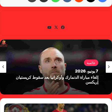
gabra
في
X
يوتي
سب
وب
وك
عالمية
7 يونيو، 2026
إلغاء مباراة الدنمارك وأوكرانيا بعد سقوط كريستيان
إريكسن