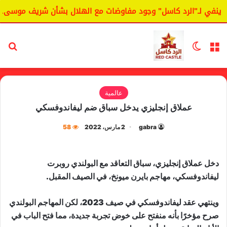
ينفي لـ"الرد كاسل" وجود مفاوضات مع الهلال بشأن شريف موسى.
القائمة
الوضع المظلم
بح
عالمية
عملاق إنجليزي يدخل سباق ضم ليفاندوفسكي
gabra
2 مارس، 2022
58
دخل عملاق إنجليزي، سباق التعاقد مع البولندي روبرت
ليفاندوفسكي، مهاجم بايرن ميونخ، في الصيف المقبل.
وينتهي عقد ليفاندوفسكي في صيف 2023، لكن المهاجم البولندي
صرح مؤخرًا بأنه منفتح على خوض تجربة جديدة، مما فتح الباب في