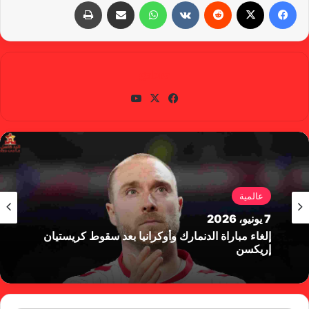
فيسبوك
X
‏Reddit
‏VKontakte
واتساب
مشاركة عبر البريد
طباعة
gabra
في
X
يوتي
سب
وب
وك
عالمية
7 يونيو، 2026
إلغاء مباراة الدنمارك وأوكرانيا بعد سقوط كريستيان
إريكسن