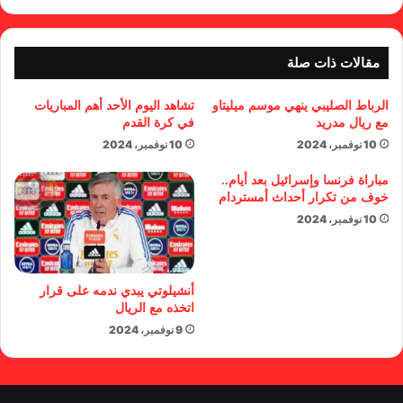
مقالات ذات صلة
الرباط الصليبي ينهي موسم ميليتاو
تشاهد اليوم الأحد أهم المباريات
مع ريال مدريد
في كرة القدم
10 نوفمبر، 2024
10 نوفمبر، 2024
مباراة فرنسا وإسرائيل بعد أيام..
خوف من تكرار أحداث أمستردام
10 نوفمبر، 2024
أنشيلوتي يبدي ندمه على قرار
اتخذه مع الريال
9 نوفمبر، 2024