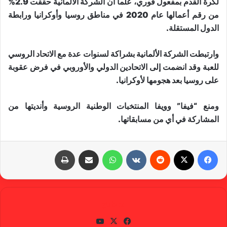
لكرة القدم بمفعول فوري، علما أن الشركة الالمانية حققت 2.9%
من رقم أعمالها عام 2020 في مناطق روسيا وأوكرانيا ورابطة
الدول المستقلة.
وارتبطت الشركة الألمانية بشراكة لسنوات عدة مع الاتحاد الروسي
للعبة وقد انضمت إلى الاتحادين الدولي والأوروبي في فرض عقوبة
على روسيا بعد هجومها لأوكرانيا.
ومنع “فيفا” وويفا المنتخبات الوطنية الروسية وأنديتها من
المشاركة في أي من مسابقاتها.
فيسبوك
X
‏Reddit
‏VKontakte
واتساب
مشاركة عبر البريد
طباعة
gabra
في
X
يوتي