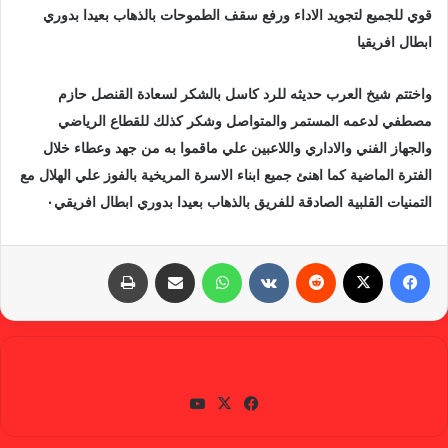
قوي للجميع لتجويد الاداء ورفع سقف الطموحات بالذهاب بعيدا بدوري
ابطال افريقيا
واختتم شيخ العرب حديثه للرد كاسل بالشكر لسعادة القنصل حازم
مصطفي لدعمه المستمر والمتواصل وشكر كذلك للقطاع الرياضي
والجهاز الفني والاداري واللاعبين علي ماقموا به من جهد وعطاء خلال
الفترة الماضية كما اهنئ جميع ابناء الاسرة المريخية بالفوز علي الهلال مع
التمنيات القلبية الصادقة للفريق بالذهاب بعيدا بدوري ابطال افريقي٠
فيسبوك
X
‏Reddit
‏VKontakte
واتساب
مشاركة عبر البريد
طباعة
gabra
في
X
يوتي
سب
وب