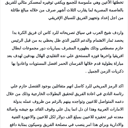
تخطئها الأعين وهي ملموسة للجميع ويكفي توفيره لمعسكر مثالي للفريق
بالعاصمة المصرية لما يقارب الثلاث أشهر صرف من خلاله مبالغ طائلة
من اجل إعداد وتجهيز الفريق للسباق الإفريقي
واردف شيخ العرب في سياق تصريحاته للرد كاس ان فريق الكرة بدا
يحصد ثمار الاهتمام والدعم الكبير الذي ظل يحظي به من قبل الرئيس
حازم مصطفي وذلك بظهوره المشرف بمباريات دور مجموعات ابطال
افريقيا واخرها فوزه المستحق علي نده التقليدي الهلال بهدفين لهدف بعد
مباراة بطولية قدم خلالها الفرسان الحمر افضل المستويات واعادوا بها
ذكريات الزمن الجميل .
اكد الرمز المريخي للرد كاسل انهم متفائلين بوجود القنصل حازم علي
رئاسة النادي في اعادة الفريق لتحقيق البطولات الخارجية وذلك من خلال
دعمه المتواصل للاعبين وتواجده بينهم بالرغم من ظروف عمله بدولة
الامارات العربية وهذا ان دل انما يدل علي وقوف القائد مع جيشه واصالة
معدنه غير تحفيزه للاعبين بمبلغ الف دولار لكل للاعبين والاجهزة الفنية
والادارية وبراي هذا امر ينصب في مصلحة الفريق وسيكون بمثابة دافع