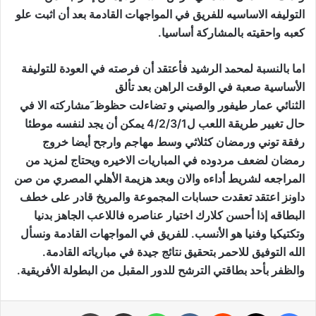
التوليفه الاساسيه للفريق في المواجهات القادمة بعد أن اثبت علو
كعبه واحقيته بالمشاركة أساسيا.
اما بالنسبة لمحمد الرشيد فأعتقد أن فرصته في العودة للتوليفة
الأساسية صعبة في الوقت الراهن بعد تألق
الثنائي عمار طيفور والصيني و تضاءلت حظوظ َمشاركته الا في
حال تغيير طريقة اللعب ل4/2/3/1 يمكن أن يجد لنفسه موطئا
رفقة توني ورمضان كثلاثي وسط مهاجم وارجح أيضا خروج
رمضان لضعف مردوده في المباريات الاخيره ويحتاج لمزيد من
المراجعه لشريط أداءه والان وبعد هزيمة الأهلي المصري من صن
داونز اعتقد تعقدت حسابات المجموعة والمريخ قادر على خطف
البطاقه إذا أحسن كلارك اختيار عناصره فاللاعب الجاهز بدنيا
وتكتيكيا وفنيا هو الأنسب. للفريق في المواجهات القادمة ونسأل
الله التوفيق للاحمر بتحقيق نتائج جيدة في مبارياته القادمة.
والظفر بأحد بطاقتي الترشح للدور المقبل من البطولة الأفريقية.
فيسبوك
X
‏Reddit
‏VKontakte
واتساب
مشاركة عبر البريد
طباعة