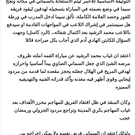
التوليفة الأساسية للاحمر ليتم الاستعانة بالسماني في مكانه ونجح
سيما في وضع بصمته في المباراة بتسجيله لهدفين ليقود فريقه
للفوز وحصد العلامة الكاملة، تألق سيما ادخل المدرب في ورطة
هل سيستمر في إشراك اللاعب في المواجهات القادمة او سيدفع
باللاعب محمد الرشيد بعد اكتمال شفائه،، (الرد كاسل) وجهت
السؤال للكابتن الهادي آدم الذي أجاب بكل صراحة قائلا
اعتقد ان غياب محمد الرشيد عن مباراة القمه املته ظروف
مرضه الشئ الذي جعل السماني الصاوي يبدأ أساسيا واحرازه
لهدفي المريخ في الهلال جعلته يحجز مقعده لما قدمه من مردود
إيجابي وقوى أظهر فيه معدنه وأكد قدراته الفنيه والتهديفيه
المميزه
وكان المنقذ في ظل افتقاد الفريق للمهاجم محرز الأهداف بعد
غياب المهاجم بكري المدينة وتراجع مردود الجزولي ورمضان
عجب
ولذلك اعتقد ان السماني فرض نفسه ولا يمكن إخراجه من