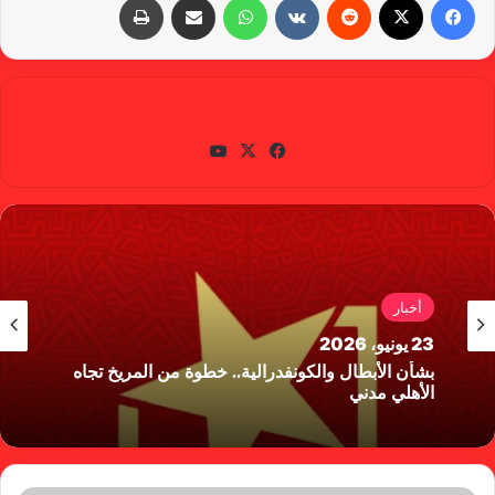
gabra
في
X
يوتي
سب
وب
وك
أخبار
23 يونيو، 2026
بشأن الأبطال والكونفدرالية.. خطوة من المريخ تجاه
الأهلي مدني