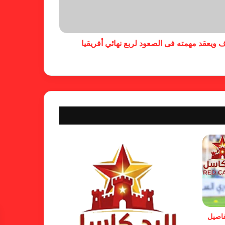
كاميرا خفية.. الهلال يخدع أنصاره
بمذكرة تفاهم
 ويعقد مهمته فى الصعود لربع نهائي أفريقيا
شكوى الهلال.. خطوة مريخية وغضب
على الأمين العام والمسابقات
بسبب “الصفر الدولي” .. ريجيكامب
يهرب من الهلال
الفنلندي يفضح لجان الإتحاد.. يدعم
شكوى المريخ ويهدد الهلال
فاصيل