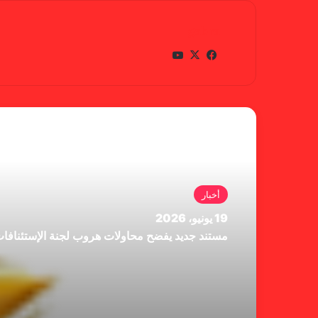
gabra
في
X
يوتي
سب
وب
وك
أقرأ التالي
أخبار
19 يونيو، 2026
مستند جديد يفضح محاولات هروب لجنة الإستئنافا