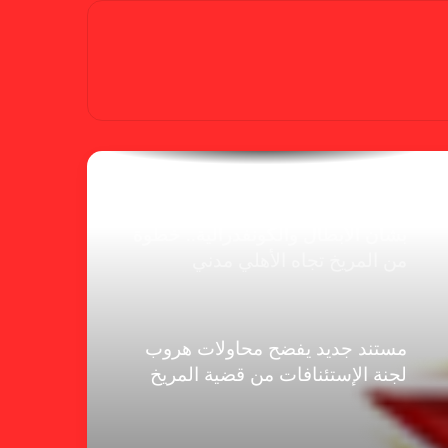
بسبب “الصفر الدولي” .. ريجيكامب
يهرب من الهلال
الفنلندي يفضح لجان الإتحاد.. يدعم
شكوى المريخ ويهدد الهلال
بشأن الأبطال والكونفدرالية.. خطوة
من المريخ تجاه الأهلي مدني
مستند جديد يفضح محاولات هروب
لجنة الإستئنافات من قضية المريخ