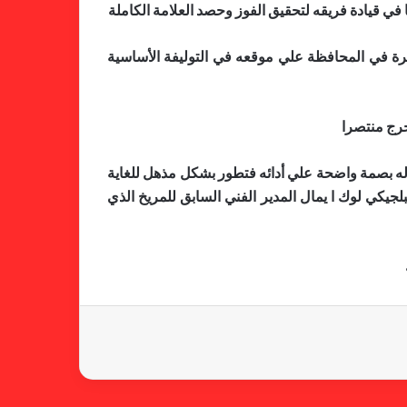
في قيادة فريقه لتحقيق الفوز وحصد العلامة الكاملة
يرة في المحافظة علي موقعه في التوليفة الأساسية
خطوة مريخية جديدة بشأن الشكوى
ضد الهلال
خرج منتصرا
له بصمة واضحة علي أدائه فتطور بشكل مذهل للغاية
لجيكي لوك ا يمال المدير الفني السابق للمريخ الذي
كاميرا خفية.. الهلال يخدع أنصاره
بمذكرة تفاهم
شكوى الهلال.. خطوة مريخية وغضب
على الأمين العام والمسابقات