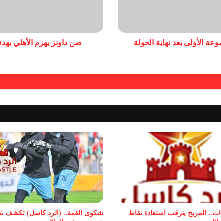
عة الأولى بعد نهاية الجولة
صن داونز يهزم الأهلي بهدف
ات.. المريخ يترقب استعادة نقاط
شكوى القمة.. (الرد كاسل) تكشف ت