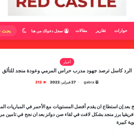
الوضع المظ
حوارات
تقارير
مقالات
سجل دخولك من هنا
أخبار
الرد كاسل ترصد جهود مدرب حراس المرمي وعودة منجد للتألق
gabra
27 فبراير، 2022
212
 بعد إن استطاع ان يقدم أفضل المستويات مع الأحمر في المباريات الم
يقيا برز منجد بشكل لافت في لقاء صن دوانز بعد ان نجح في تامين مر
ية كبيرة