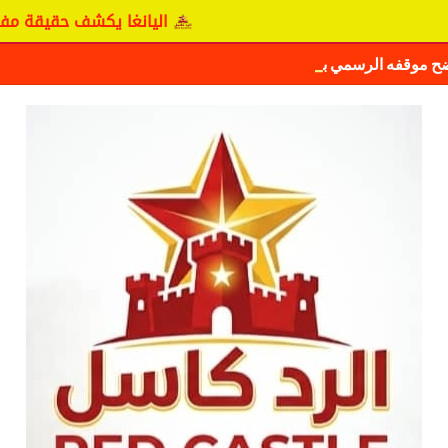
اليانغا يكشف حقيقة مفاوضات نجم
ضح موقفه الرسمي بشأن سيكافا.