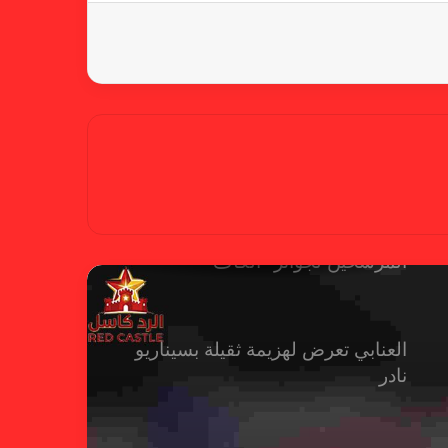
أزمة نفسية وراء غياب مبابي عن
منتخب فرنسا
بسبب تصريحات مهينة.. إيقاف حكم
في الدوري الإنجليزي
حضور عربي قوي في قائمة
المرشحين لجوائز “الكاف”
العنابي تعرض لهزيمة ثقيلة بسيناريو
نادر