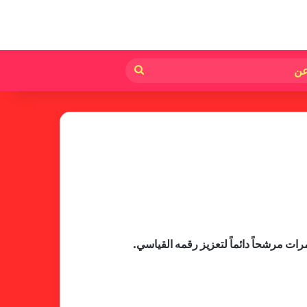
لم
بحث
عن
فالنسيا يصعق برشلونة بثلاثية مثيرة
في ختام الليجا
خلال جولة ميدانية للاطلاع على
جاهزية منشآت دورة الألعاب للأندية
العربية للسيدات 2026 الشيخة حياة
آل خليفة: الشارقة تقدم نموذجاً عربياً
متقدماً في تنظيم الرياضة النسائية