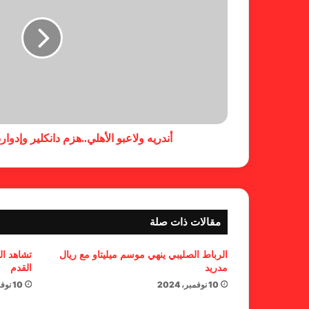
أندريه ولاعبو الأهلي..هزم دانكلير وإدو
مقالات ذات صلة
الرباط الصليبي ينهي موسم ميليتاو مع ريال
تشاهد ال
مدريد
القدم
10 نوفمبر، 2024
10 نوفمبر، 2024