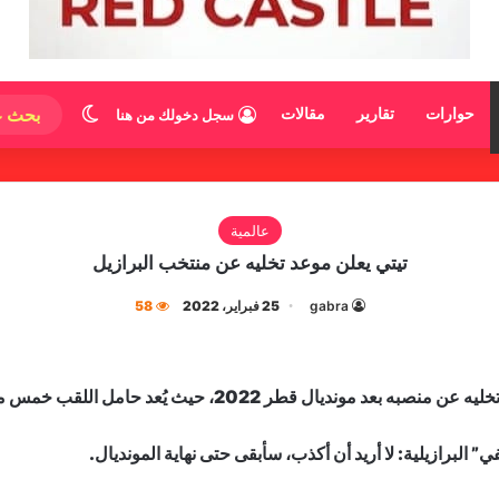
الوضع المظ
حوارات
تقارير
مقالات
سجل دخولك من هنا
عالمية
تيتي يعلن موعد تخليه عن منتخب البرازيل
gabra
25 فبراير، 2022
58
ُعد حامل اللقب خمس مرات مرشحاً دائماً لتعزيز رقمه القياسي.