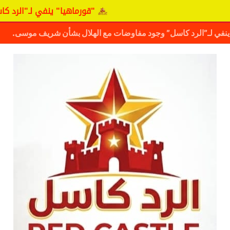
"قورماهيا" ينفي لـ"الرد كاسل" 
ف حقيقة مفاوضات نجم المريخ