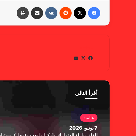
فيسبوك
X
‏Reddit
‏VKontakte
مشاركة عبر البريد
طباعة
gabra
في
X
يوتي
سب
وب
وك
أقرأ التالي
عالمية
7 يونيو، 2026
إلغاء مباراة الدنمارك وأوكرانيا بعد سقوط كريستي