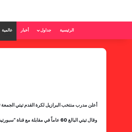
الرئيسية
جداول
أخبار
عالمية
أعلن مدرب منتخب البرازيل لكرة القدم تيتي الجمعة تخليه عن منصبه بعد مونديال قطر 2022، حيث ي
وقال تيتي البالغ 60 عاماً في مقابلة مع قناة “سبورتيفي” البرازيلية: لا أريد أن أكذب، سأبقى حتى نهاية المونديال.