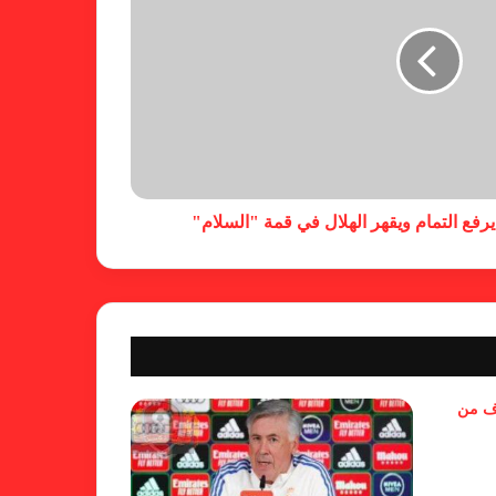
فالنسيا يصعق برشلونة بثلاثية مثيرة
في ختام الليجا
خلال جولة ميدانية للاطلاع على
جاهزية منشآت دورة الألعاب للأندية
العربية للسيدات 2026 الشيخة حياة
يرفع التمام ويقهر الهلال في قمة "السلام"
آل خليفة: الشارقة تقدم نموذجاً عربياً
متقدماً في تنظيم الرياضة النسائية
أزمة نفسية وراء غياب مبابي عن
منتخب فرنسا
بسبب تصريحات مهينة.. إيقاف حكم
وف من
في الدوري الإنجليزي