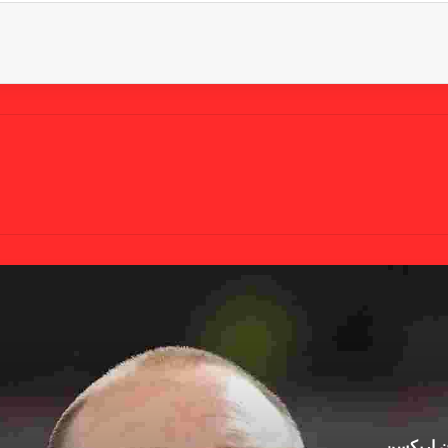
ان إريكسن