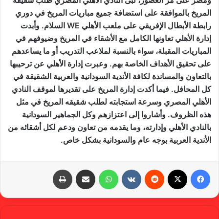
ومصر على مر العصور، لبى النادي الأهلي المصري طلب شقيقه
المريخ بالموافقة على استضافة جميع مباريات المريخ في دوري
رابطة الأبطال الإفريقي على ملعب الأهلي WE السلام. وأبدت
إدارة الأهلي تعاونها الكامل مع الأشقاء في المريخ وضيوفهم في
المباريات المقبلة، سواء بالنسبة لملاعب التدريب أو ما يساعدهم
على تحقيق الأهداف الخاصة بهم. وعبرت إدارة الأهلي عن ترحيبها
بالتعاون والمساندة لكافة الأندية السودانية والعربية الشقيقة في
كل المحافل. فيما أكدت إدارة المريخ على تقديرها لموقف النادي
الأهلي المصري وسرعة استجابته لطلب شقيقه المريخ في مثل
هذه الظروف. وأشاروا إلى اعتزازهم وكل الجماهير السودانية
بالنادي الأهلي وإدارته، وما يقدمه من تعاون ودعم لكل أشقائه من
الأندية العربية بوجه عام والسودانية بشكل خاص.
فيسبوك
X
‏Reddit
‏VKontakte
واتساب
مشاركة عبر البريد
طباعة