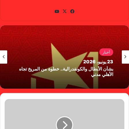
gabra
في
X
يوتي
سب
وب
وك
أخبار
23 يونيو، 2026
بشأن الأبطال والكونفدرالية.. خطوة من المريخ تجاه
الأهلي مدني