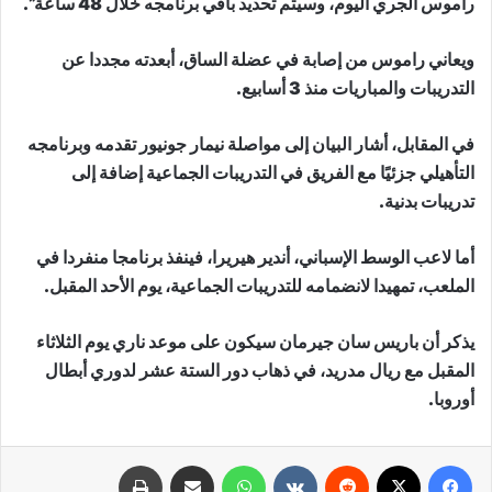
راموس الجري اليوم، وسيتم تحديد باقي برنامجه خلال 48 ساعة”.
ويعاني راموس من إصابة في عضلة الساق، أبعدته مجددا عن
التدريبات والمباريات منذ 3 أسابيع.
في المقابل، أشار البيان إلى مواصلة نيمار جونيور تقدمه وبرنامجه
التأهيلي جزئيًا مع الفريق في التدريبات الجماعية إضافة إلى
تدريبات بدنية.
أما لاعب الوسط الإسباني، أندير هيريرا، فينفذ برنامجا منفردا في
الملعب، تمهيدا لانضمامه للتدريبات الجماعية، يوم الأحد المقبل.
يذكر أن باريس سان جيرمان سيكون على موعد ناري يوم الثلاثاء
المقبل مع ريال مدريد، في ذهاب دور الستة عشر لدوري أبطال
أوروبا.
فيسبوك
X
‏Reddit
‏VKontakte
واتساب
مشاركة عبر البريد
طباعة