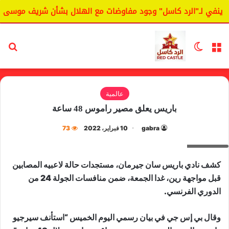
ينفي لـ"الرد كاسل" وجود مفاوضات مع الهلال بشأن شريف موسى.
القائمة
الوضع المظلم
بح
عالمية
باريس يعلق مصير راموس 48 ساعة
gabra
10 فبراير، 2022
73
راموس
كشف نادي باريس سان جيرمان، مستجدات حالة لاعبيه المصابين
قبل مواجهة رين، غدا الجمعة، ضمن منافسات الجولة 24 من
الدوري الفرنسي.
وقال بي إس جي في بيان رسمي اليوم الخميس “استأنف سيرجيو