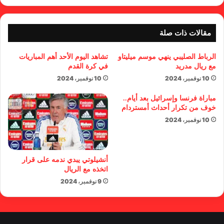
مقالات ذات صلة
الرباط الصليبي ينهي موسم ميليتاو
تشاهد اليوم الأحد أهم المباريات
مع ريال مدريد
في كرة القدم
10 نوفمبر، 2024
10 نوفمبر، 2024
مباراة فرنسا وإسرائيل بعد أيام..
خوف من تكرار أحداث أمستردام
10 نوفمبر، 2024
أنشيلوتي يبدي ندمه على قرار
اتخذه مع الريال
9 نوفمبر، 2024