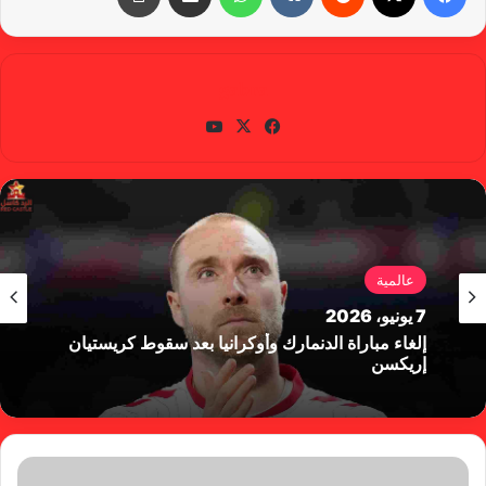
gabra
في
X
يوتي
سب
وب
وك
عالمية
7 يونيو، 2026
إلغاء مباراة الدنمارك وأوكرانيا بعد سقوط كريستيان
إريكسن