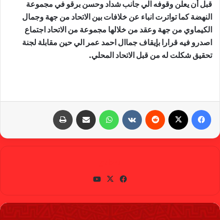
قبل أن يعلن وقوفه الي جانب شداد وحسن برقو في مجموعة
النهضة كما تواترت انباء عن خلافات بين الاتحاد من جهة وجمال
الكيماوي من جهة وعقد من خلالها مجموعة من الاتحاد اجتماع
اصدرو فيه قرارا بإيقاف جماال احمد عمر الي حين مقابلة لجنة
تحقيق شكلت له من قبل الاتحاد المحلي.
فيسبوك
X
‏Reddit
‏VKontakte
واتساب
مشاركة عبر البريد
طباعة
gabra
في
X
يوتي
سب
وب
وك