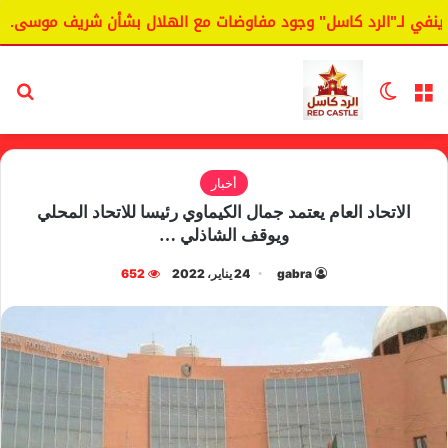
في لـ"الرد كاسل" وجود مفاوضات مع الهلال بشأن شريف موسى.
القائمة
الوضع المظلم
بح
أخبار
الاتحاد العام يعتمد جمال الكيماوي رئيسا للاتحاد المحلي
ويوقف الشاذلي …
gabra
24 يناير، 2022
652