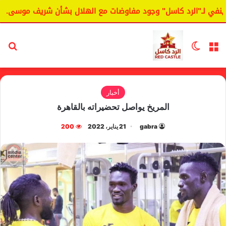
 لـ"الرد كاسل" وجود مفاوضات مع الهلال بشأن شريف موسى.
ا
القائمة
الوضع المظلم
بح
أخبار
المريخ يواصل تحضيراته بالقاهرة
gabra
21 يناير، 2022
200