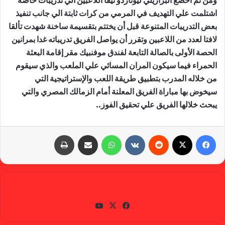
اشتلمت علي التهديف في المرمي من كرات ثابتة الي جانب تنفيذ
بعض التدريبات المتنوعة قبل أن يختتم بتقسيمة ساخنة شهدت تألقا
لافتا لعدد من اللاعبين وتقرر أن يواصل الفريق تدريباته غدا بمرانين
الحصة الأولى بالصالة التابعة لفندق موفنبيك مقر إقامة البعثة
الحمراء فيما سيكون المران المسائي علي الملعب والذي سيقوم
من خلاله المدرب بتطبيق طريقة اللعب والإستراتيجية التي
سيخوض بها مباراة الفريق المعلنة أمام الزمالك المصري والتي
يبحث خلالها الفريق علي تحقيق الفوز..
فيسبوك
X
‏Reddit
‏VKontakte
واتساب
مشاركة عبر البريد
طباعة
gabra
في
X
يوتي
سب
وب