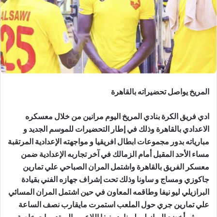
المريخ يواصل تحضيراته بالقاهرة
ادي فريق الكرة بنادي المريخ اليوم مرانين من خلال معسكره
الاعدادي بالقاهرة وذلك في إطار التحضيرات للموسم الجديد و
مبارياته بدور مجموعات ابطال افريقيا و مواجهته الإعدادية المرتقبة
مساء الأحد المقبل أمام الزمالك في آخر تجاربه الإعدادية ضمن
معسكر الفريق بالقاهرة واشتمل المران الصباحي علي تمارين
جاكوزي ومساج و ساونا وذلك تحت إشراف جهازه الفني بقيادة
البرازيلي ليو نيفا وطاقمه المعاون في حين اشتمل المران المسائي
علي تمارين جري حول الملعب استمرت مايقارب نصف الساعة
ومن ثم أخضع البرازيلي ليوناردو نيفا اللاعبين الي تدريبات خاصة