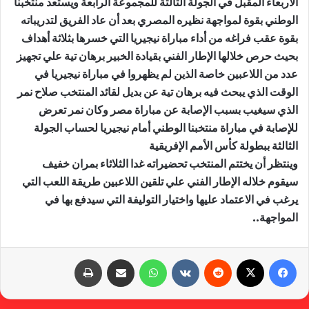
الأربعاء المقبل في الجولة الثالثة للمجموعة الرابعة ويستعد منتخبنا
الوطني بقوة لمواجهة نظيره المصري بعد أن عاد الفريق لتدريباته
بقوة عقب فراغه من أداء مباراة نيجيريا التي خسرها بثلاثة أهداف
بحيث حرص خلالها الإطار الفني بقيادة الخبير برهان تية علي تجهيز
عدد من اللاعبين خاصة الذين لم يظهروا في مباراة نيجيريا في
الوقت الذي يبحث فيه برهان تية عن بديل لقائد المنتخب صلاح نمر
الذي سيغيب بسبب الإصابة عن مباراة مصر وكان نمر تعرض
للإصابة في مباراة منتخبنا الوطني أمام نيجيريا لحساب الجولة
الثالثة ببطولة كأس الأمم الإفريقية
وينتظر أن يختتم المنتخب تحضيراته غدا الثلاثاء بمران خفيف
سيقوم خلاله الإطار الفني علي تلقين اللاعبين طريقة اللعب التي
يرغب في الاعتماد عليها واختيار التوليفة التي سيدفع بها في
المواجهة..
فيسبوك
X
‏Reddit
‏VKontakte
واتساب
مشاركة عبر البريد
طباعة