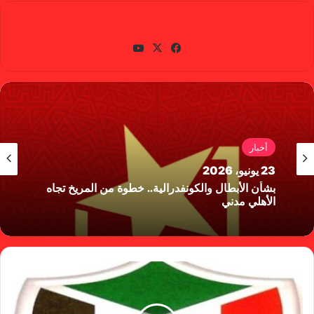
gabra
في
X
يوتي
سب
وب
وك
أخبار
23 يونيو، 2026
بشأن الأبطال والكونفدرالية.. خطوة من المريخ تجاه
الأهلي مدني