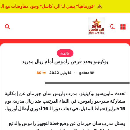
"قورماهيا" ينفي لـ"الرد كاسل" وجود مفاوضات مع اله
القائمة
الوضع المظلم
بح
عالمية
بوكيتينو يحدد فرص راموس أمام ريال مدريد
gabra
14 يناير، 2022
80
ماوريسيو بوكيتينو، مدرب باريس سان جيرمان
تحدث ماوريسيو بوكيتينو، مدرب باريس سان جيرمان عن إمكانية
مشاركة سيرجيو راموس، في اللقاء المرتقب ضد ريال مدريد، يوم
15 فبراير/ شباط المقبل، في ذهاب دور الـ16 لدوري أبطال أوروبا.
وسئل مدرب سان جيرمان عن وضع خطة لتجهيز راموس والدفع