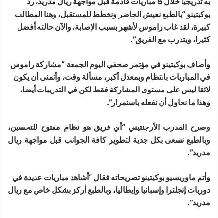
به تدريجيا خلال 5 مباريات قادمة قبل مواجهة ريال مدريد، رد
بوكيتينو “بالطبع نعيش الحاضر ونخطط للمستقبل، وهنا المطالب
كبيرة، لقد غاب راموس لأشهر بسبب الإصابة، والآن حالته أفضل
كثيرا، ويتدرب مع الفريق”.
وأضاف بوكيتينو في مؤتمر صحفي اليوم الجمعة “مشاركة راموس
في المباريات بانتظام وبمعدل أكبر، مسألة وقت، وأتمنى أن يكون
لائقا ليس على مستوى المشاركة فقط لكن في التدريبات أيضا،
وهذا ما نحاول أن نفعله باستمرار”.
وصرح المدرب الأرجنتيني “أي فريق هو نظام مفتوح للتحسين،
وبالطبع نسعى بكل جدية لتطوير كافة الجوانب قبل مواجهة ريال
مدريد”.
وأتم ماوريسيو بوكيتينو تصريحاته فقال “أشاهد مباريات عديدة في
دوريات إنجلترا وإسبانيا وإيطاليا، وبالطبع أركز بشكل خاص مع ريال
مدريد”.