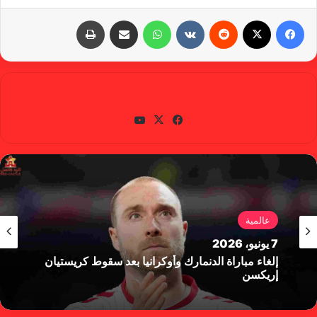
فيسبوك
X
‏Reddit
‏VKontakte
واتساب
مشاركة عبر البريد
طباعة
gabra
في
X
يوتي
سب
وب
وك
عالمية
7 يونيو، 2026
إلغاء مباراة الدنمارك وأوكرانيا بعد سقوط كريستيان
إريكسن