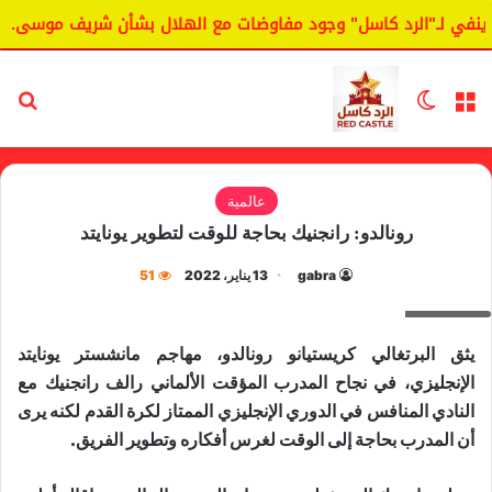
في لـ"الرد كاسل" وجود مفاوضات مع الهلال بشأن شريف موسى.
القائمة
الوضع المظلم
بح
عالمية
رونالدو: رانجنيك بحاجة للوقت لتطوير يونايتد
gabra
13 يناير، 2022
51
رونالدو
يثق البرتغالي كريستيانو رونالدو، مهاجم مانشستر يونايتد
الإنجليزي، في نجاح المدرب المؤقت الألماني رالف رانجنيك مع
النادي المنافس في الدوري الإنجليزي الممتاز لكرة القدم لكنه يرى
أن المدرب بحاجة إلى الوقت لغرس أفكاره وتطوير الفريق.