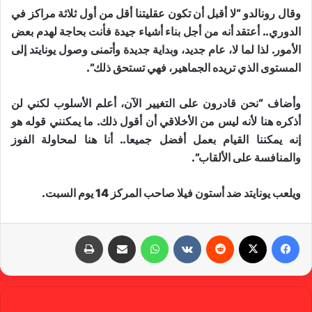
وقال رونالدو “لا أقبل أن تكون عقليتنا أقل من أول ثلاثة مراكز في
الدوري.. أعتقد أنه من أجل بناء أشياء جيدة فأنت بحاجة لهدم بعض
الأمور. لذا لما لا، عام جديد، وبداية جديدة وأتمنى وصول يونايتد إلى
المستوى الذي تريده الجماهير، فهي تستحق ذلك”.
وأضاف “نحن قادرون على التغيير الآن، أعلم الأسلوب لكني لن
أذكره هنا لأنه ليس من الأخلاقي أن أقول ذلك. ما يمكنني قوله هو
إنه يمكننا القيام بعمل أفضل جميعا.. أنا هنا لمحاولة الفوز
والمنافسة على الألقاب”.
ويلعب يونايتد ضد أستون فيلا صاحب المركز 14 يوم السبت.
فيسبوك
X
‏Reddit
‏VKontakte
واتساب
مشاركة عبر البريد
طباعة
gabra