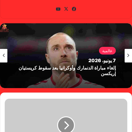
في
X
يوتي
سب
وب
وك
عالمية
7 يونيو، 2026
إلغاء مباراة الدنمارك وأوكرانيا بعد سقوط كريستيان
إريكسن