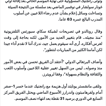
وتولى رانجنيك المسؤولية حتى نهاية الموسم الحالي بعد إقالة أولي
غونار سولشار في نوفمبر الماضي بعد سلسلة من النتيجة السيئة
وتساءلت وسائل إعلام بشأن عدم رضاء اللاعبين عن أسلوب
المدرب البالغ عمره 63 عاما.
وقال رونالدو في تصريحات لشبكة سكاي سبورتس التلفزيونية
“منذ مجيئه.. قام بتغيير العديد من الأمور. لكنه بحاجة إلى وقت
لغرس أفكاره. أرى أنه سيقوم بعمل جيد، ندرك أننا لا نقدم أداء جيدا
لكن أمامنا الكثير من المباريات لنتطور”.
وأضاف البرتغالي الدولي “أعتقد أن الفريق تحسن في بعض الأمور
منذ وصوله.. ليس من السهل تغيير عقلية اللاعبين وأسلوب اللعب
والثقافة والنظام بسهولة”، وفقا لرويترز.
وتلقى مانشستر يونايتد أول هزيمة مع رانجنيك عندما خسر 1-صفر
أمام ولفرهامبتون واندرارز الأسبوع الماضي ويحتل الفريق المركز
السابع في الدوري برصيد 31 نقطة بعد انتهاء نصف الموسم.