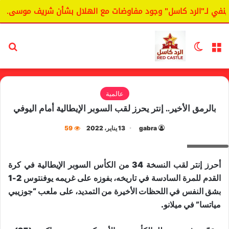
في لـ"الرد كاسل" وجود مفاوضات مع الهلال بشأن شريف موسى.
القائمة
الوضع المظلم
بح
عالمية
بالرمق الأخير.. إنتر يحرز لقب السوبر الإيطالية أمام اليوفي
gabra
13 يناير، 2022
59
مارتينيز
أحرز إنتر لقب النسخة 34 من الكأس السوبر الإيطالية في كرة
القدم للمرة السادسة في تاريخه، بفوزه على غريمه يوفنتوس 2-1
بشق النفس في اللحظات الأخيرة من التمديد، على ملعب “جوزيبي
مياتسا” في ميلانو.