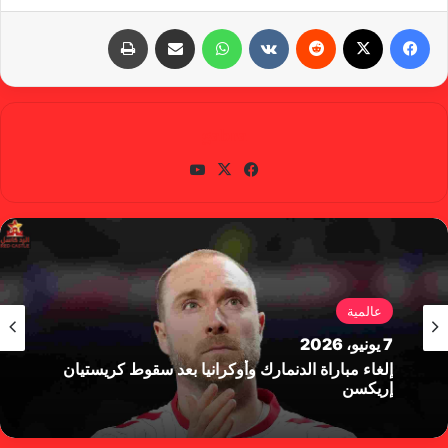
فيسبوك
X
‏Reddit
‏VKontakte
واتساب
مشاركة عبر البريد
طباعة
gabra
في
X
يوتي
سب
وب
وك
عالمية
7 يونيو، 2026
إلغاء مباراة الدنمارك وأوكرانيا بعد سقوط كريستيان
إريكسن