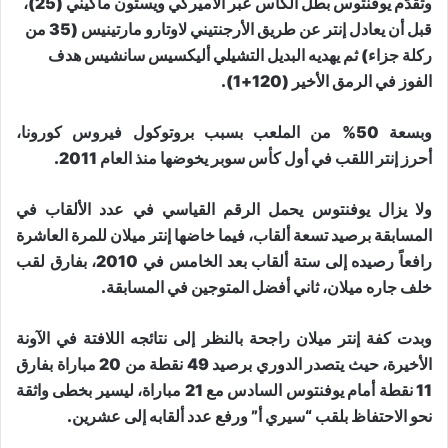
وتقدّم يوفنتوس بطل الكأس عبر الأميركي ويستون ماكيني (25)،
قبل أن يعادل إنتر عن طريق الأرجنتيني لاوتارو مارتينيس (35 من
ركلة جزاء) ثم يهديه البديل التشيلي أليكسيس سانشيس هدف
الفوز في الرمق الأخير (120+1).
وبسعة 50% من الملعب بسبب بروتوكول فيروس كورونا،
أحرز إنتر اللقب في أول كأس سوبر يخوضها منذ العام 2011.
ولا يزال يوفنتوس يحمل الرقم القياسي في عدد الألقاب في
المسابقة برصيد تسعة ألقاب، فيما خاضها إنتر ميلان للمرة العاشرة
رافعاً رصيده إلى ستة ألقاب بعد الخامس في 2010، بفارق لقب
خلف جاره ميلان، ثاني أفضل المتوجين في المسابقة.
وبدت كفة إنتر ميلان راجحة بالنظر إلى نتائجه اللافتة في الآونة
الأخيرة، حيث يتصدر الدوري برصيد 49 نقطة من 20 مباراة بفارق
11 نقطة أمام يوفنتوس السادس مع 21 مباراة، ليسير بخطى واثقة
نحو الاحتفاظ بلقب “سيري أ” ورفع عدد ألقابه إلى عشرين.