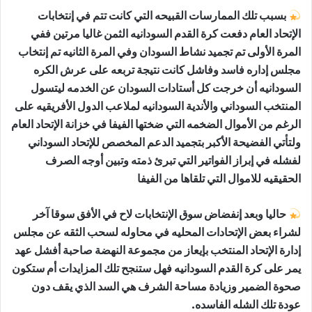
بسبب تلك الممارسات القبيحه التي كانت تتم في إنتخابات
الإتحاد العام دفعت كرة القدم السودانيه الثمن غاليا مرتين ففي
المرة الأولى تم تجميد نشاط السودان وفي المرة الثانيه تم إنتخاب
مجلس إداره فاسد وفاشل كانت نتيجة تربعه على عرش الكره
السودانيه أن خرجت كل أستادات السودان عن الخدمه ليتسول
المنتخب السوداني والأندية السودانيه لملاعب الدول الأفريقيه على
الرغم من الأموال الضخمه التي ضختها الفيفا في خزانة الإتحاد العام
ولتأتي الفضيحة الأكبر بتجميد الدعم المخصص للإتحاد السوداني
لفشله في إبراز الفواتير التي تبرئ ذمته وتبين أوجه الصرف
الحقيقيه للاموال التي تلقاها من الفيفا
حاليا وبعد إنفضاض سوق الإنتخابات لاح في الأفق سوقا آخر
لشراء بعض الإتحادات المحليه في محاوله لسحب الثقه عن مجلس
إدارة الإتحاد المنتخب بإيعاز من مجموعة النهضة صاحبة أفشل عهد
يمر على كرة القدم السودانيه فهل ستنجح تلك المزايدات أم ستكون
صحوة الضمير وزيادة مساحة الشرف هي السد الذي يقف دون
عودة تلك الشله الفاسده.