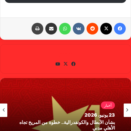
فيسبوك
X
‏Reddit
‏VKontakte
واتساب
مشاركة عبر البريد
طباعة
gabra
في
X
يوتي
سب
وب
وك
أخبار
23 يونيو، 2026
بشأن الأبطال والكونفدرالية.. خطوة من المريخ تجاه
الأهلي مدني