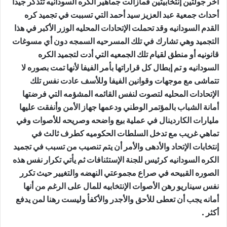
آخر جولتين إنتخابيتين فمازالت جماهير الكره السودانيه تتذكر جيدا
أحداث جمعية عبد العزيز سيد أحمد التي تسببت في تجميد كره
القدم السودانيه وقد تحملت الإتحادات المحليه الوزر الأكبر في هذا
التجميد وهي تشارك في تلك المسرحيه السمجه دون أي مسوغات
قانونيه أو منطق لقيام تلك الجمعيه التي أدت لتجميد الكره
السودانيه و تم إبطال كل قراراتها بأمر الفيفا لأنها تمت بصوره لا
تتماشى مع موجهات وقوانين الفيفا وللأسف عادت نفس تلك
الإتحادات المحليه لتصوت لنفس القائمه المشؤمه التي فرضتها
أمانة الشباب بالمؤتمر الوطني ودعمها جهاز الأمن وأنفقت عليها
مليارات الكاردينال في عملية بيع واضحه وصريحه للأصوات وفي
تماهي غريب مع تدخل السلطات الحكوميه كطرف ثالث في
إنتخابات الإتحاد والأدهى والأمر أن يتم تنصيب من تسبب في تجميد
الكره السودانيه كرئيس للجنة الإستئنافات ثم يأتي تكرار نفس هذه
الصوره القبيحه في صراع مجموعتي النهضه والتغيير حيث تكرر
نفس سيناريو رهن الأصوات الإنتخابيه للمال على الرغم من أنها
أمانه يجب أن تعطى للأحق والأجدر والأكفأ وليست رهنا لمن يدفع
أكثر .