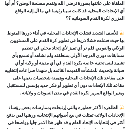
الملقاة على عاتقها بصورة ترضي الله وتقدم مصلحة الوطن؟ أم أنها
أي الإتحادات المحليه قد كانت سببا رئيسا في ما آل إليه الواقع
المزري لكرة القدم السودانيه ؟؟
للأسف الشديد فشلت الإتحادات المحليه في أداء دورها المنوط
بها حيث فشلت فشلا ذريعا في تطوير كرة القدم على المستويين
الولائي والقومي فلم نر أي تميز لأي إتحاد محلي في تنظيم
مسابقات دوري الدرجه الأولى بمنطقته ولم نشاهد أو نسمع بأي
تشييد لبنى تحتيه خاصه بكرة القدم في أي مدينة أو ولايه أو أي
صيانة وتحديث للمنشأت القديمه القائمه بل شهدنا صراعات إنتخابيه
على مقاعد تلك الإتحادات المحليه وهيمنة شخصيات بعينها على
مقاعد تلك الإتحادات دون أي تطوير أو فكر جديد يؤسس للمستقبل
ويغير الواقع المرير لكرة القدم في مدن السودان و ولاياته .
الظاهره الأكثر خطوره والتي إرتبطت بممارسات بعض رؤساء
الإتحادات الولائيه تمثلت في بيع أصواتهم الإنتخابيه ورهنها لمن يدفع
أكثر في إنتخابات الإتحاد العام و قد ظهر هذا الامر جليا وواضحا في