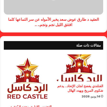
العقيد د طارق عوض سعد يخبر الأمواه عن سر التماعها كلما
افتتق الليل نجم ونجم.. ..
مقالات ذات صلة
الفنلندي يفضح لجان الإتحاد.. يدعم
شكوى المريخ ويهدد الهلال
14 يونيو، 2026
التجنيس الإداري وحده لا يُنشئ