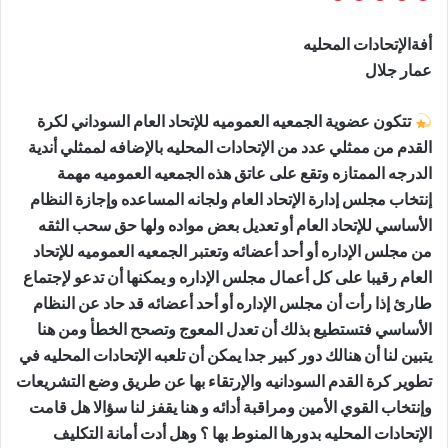
أفةالإتحادات المحليه
عمار جلال
تتكون عضوية الجمعيه العموميه للإتحاد العام السوداني لكرة
القدم من ممثلي عدد من الإتحادات المحليه بالإضافه لممثلي أندية
الدرجه الممتازه وتقع على عاتق هذه الجمعيه العموميه مهمة
إنتخاب مجلس إدارة الإتحاد العام ولجانه المساعده وإجازة النظام
الأساسي للإتحاد العام أو تعديل بعض مواده ولها حق سحب الثقه
من مجلس الإداره أو أحد أعضائه وتعتبر الجمعيه العموميه للإتحاد
العام رقيبا على كل أعمال مجلس الإداره و يمكنها أن تدعو لإجتماع
طارئ إذا رأت أن مجلس الإداره أو أحد أعضائه قد حاد عن النظام
الأساسي فتستطيع بذلك أن تعدل المعوج وتصحح الخطأ ومن هنا
يتبين لنا أن هنالك دور كبير جدا يمكن أن تلعبه الإتحادات المحليه في
تطوير كرة القدم السودانيه والإرتقاء بها عن طريق وضع التشريعات
وإنتخاب القوي الأمين ومراقبة أدائه و هنا يقفز لنا سؤالا هل قامت
الإتحادات المحليه بدورها المنوط بها ؟ وهل أدت أمانة التكليف