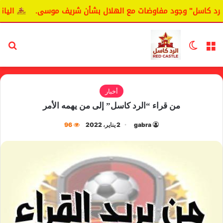
كاسل" وجود مفاوضات مع الهلال بشأن شريف موسى.
اليانغا يك
القائمة
الوضع المظلم
بح
أخبار
من قراء “الرد كاسل” إلى من يهمه الأمر
gabra
2 يناير، 2022
96