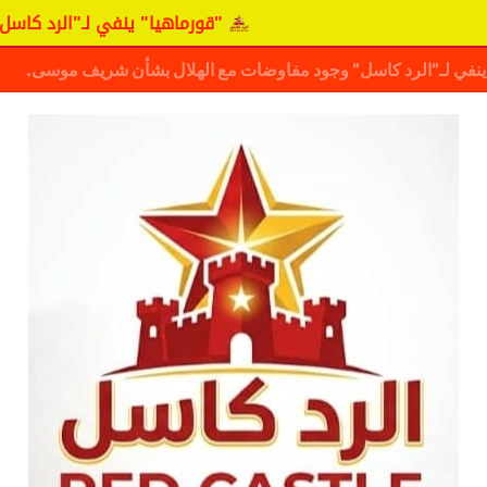
"قورماهيا" ينفي لـ"الرد كاسل" وجود مفاو
ف حقيقة مفاوضات نجم المريخ