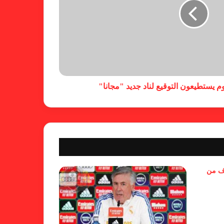
في ختام الليجا
خلال جولة ميدانية للاطلاع على
جاهزية منشآت دورة الألعاب للأندية
العربية للسيدات 2026 الشيخة حياة
آل خليفة: الشارقة تقدم نموذجاً عربياً
متقدماً في تنظيم الرياضة النسائية
أزمة نفسية وراء غياب مبابي عن
منتخب فرنسا
بسبب تصريحات مهينة.. إيقاف حكم
وف من
في الدوري الإنجليزي