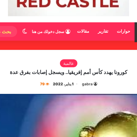
الوضع المظ
حوارات
تقارير
مقالات
سجل دخولك من هنا
عالمية
كورونا يهدد كأس أمم إفريقيا.. ويسجل إصابات بفرق عدة
gabra
1 يناير، 2022
79