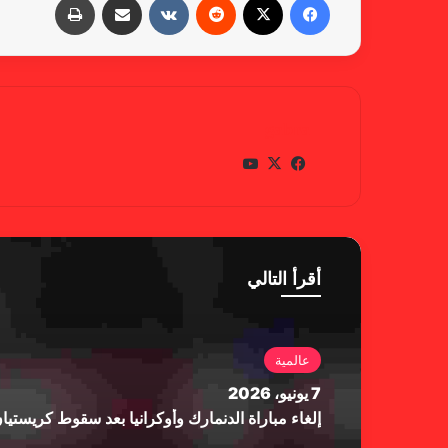
gabra
في
X
يوتي
سب
وب
وك
أقرأ التالي
عالمية
7 يونيو، 2026
إلغاء مباراة الدنمارك وأوكرانيا بعد سقوط كريستي