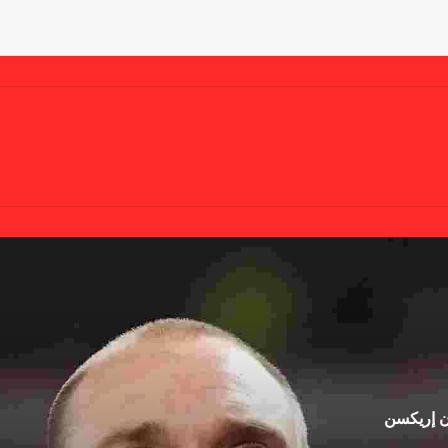
ان إريكسن