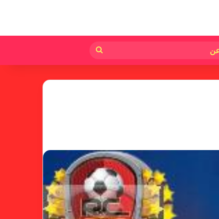
لم
بحث
عن