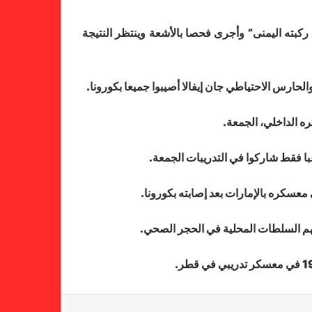
ركبته اليمنى” وأجرى فحصا بالأشعة وينتظر النتيجة
لحارس الاحتياطي جان إيفالا أصيبوا جميعا بكورونا.
ه الداخلي، الجمعة.
فالنسيا يصعق برشلونة بثلاثية مثيرة
في ختام الليجا
عسكره بالإمارات بعد إصابته بكورونا.
خلال جولة ميدانية للاطلاع على
هم السلطات المحلية في الحجر الصحي.
جاهزية منشآت دورة الألعاب للأندية
العربية للسيدات 2026 الشيخة حياة
آل خليفة: الشارقة تقدم نموذجاً عربياً
متقدماً في تنظيم الرياضة النسائية
أزمة نفسية وراء غياب مبابي عن