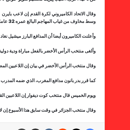
وقال الاتحاد الكاميروني لكرة القدم إن لاعب بايرن
وسط مخاوف من غياب المهاجم البالغ عمره 32 عاما عن البطولة.
وأعلنت الكاميرون أيضا أن المدافع البارز ميشيل نغاد
وألغى منتخب الرأس الأخضر بالفعل مباراة ودية دولي
وقال منتخب الرأس الأخضر في بيان إن اللاعبين المصابين يخضعون للعزل 
كما قرر بدر بانون مدافع المغرب، الذي ضمه المدرب 
ويوم الخميس قال منتخب كوت ديفوار إن اللاعبين ال
وقال منتخب الجزائر في وقت سابق هذا الأسبوع إن لاعبيه يوسف ب
فيسبوك
X
‏Reddit
‏VKontakte
مشاركة عبر البريد
طباعة