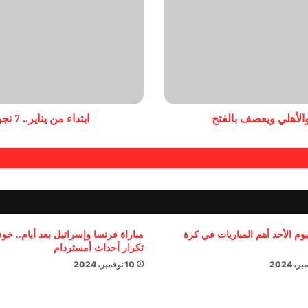
الأهلي ويعصف بالفتح
ابتداء من يناير.. 7 نجوم يستطيعون التوقيع لناد جديد "مجانا"
يوم الأحد أهم المباريات في كرة
مباراة فرنسا وإسرائيل بعد أيام.. خ
تكرار أحداث أمستردام
10 نوفمبر، 2024