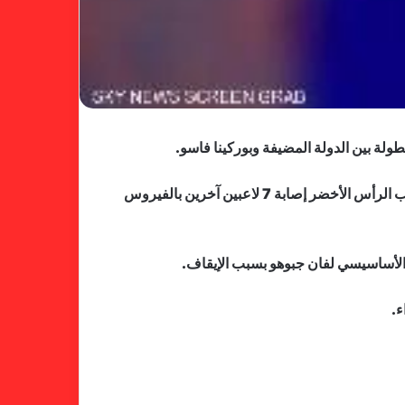
كما كشفت منتخبات أخرى تستعد لخوض النهائيات المقرر أن تنطلق في 9 يناير عن حالات إصابة بكوفيد-19 بعد أن أعلن منتخب الرأس الأخضر إصابة 7 لاعبين آخرين بالفيروس
 الأساسيسي لفان جبوهو بسبب الإيقاف.
ء.