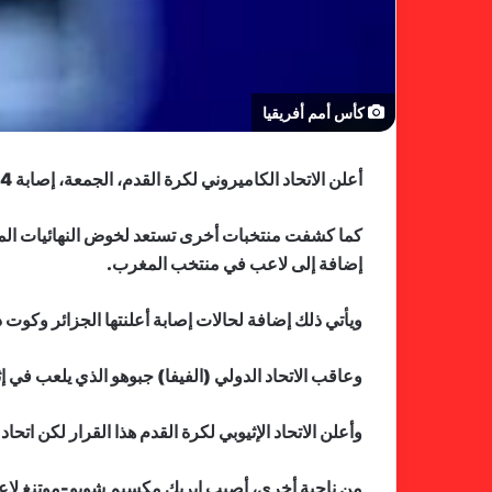
كأس أمم أفريقيا
أعلن الاتحاد الكاميروني لكرة القدم، الجمعة، إصابة 4 لاعبين من منتخب الكاميرون بكوفيد-19 قبل 9 أيام من مباراة افتتاح البطولة بين الدولة المضيفة وبوركينا فاسو.
إضافة إلى لاعب في منتخب المغرب.
ويأتي ذلك إضافة لحالات إصابة أعلنتها الجزائر وكو
وعاقب الاتحاد الدولي (الفيفا) جبوهو الذي يلعب في إ
وأعلن الاتحاد الإثيوبي لكرة القدم هذا القرار لكن اتحا
من ناحية أخرى، أصيب إيريك مكسيم شوبو-موتنغ لاعب 