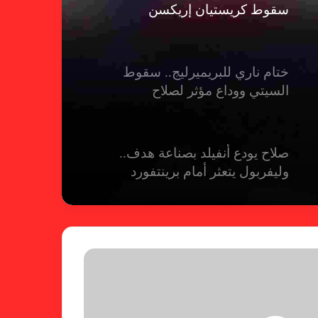
سقوط كريستيان إريكسن
ختام ناري للبريميرليج.. سقوط
السيتي ووداع مؤثر لصلاح
صلاح يودع أنفيلد بصناعة هدف..
وليفربول يتعثر أمام برينتفورد
ريال مدريد يمطر شباك بيلباو برباعية
ومبابي يخطف الأضواء
فالنسيا يصعق برشلونة بثلاثية مثيرة