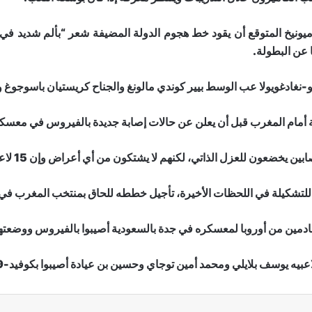
 ميونيخ المتوقع أن يقود خط هجوم الدولة المضيفة شعر “بألم شديد في 
و-نغادغويولا عب الوسط بيير كوندي مالونغ والجناح كريستيان باسوجوغ وا
ة أمام المغرب قبل أن يعلن عن حالات إصابة جديدة بالفيروس في معسكر
الذاتي، لكنهم لا يشتكون من أي أعراض وإن 15 لاعبا فقط شاركوا في التدريبات الجمعة.
للتشكيلة في اللحظات الأخيرة، تأجيل خططه للحاق بمنتخب المغرب في م
قادمين من أوروبا لمعسكره في جدة بالسعودية أصيبوا بالفيروس ووضعت
لايلي ومحمد أمين توجاي وحسين بن عيادة أصيبوا بكوفيد-19 في معسكر تدريبي في قطر.