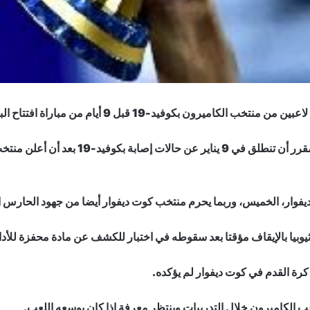
ت ديفوار، الخميس، وربما يحرم منتخب كوت ديفوار أيضا من جهود الحارس
ثيوبيا بالإيقاف مؤقتا بعد سقوطه في اختبار للكشف عن مادة محفزة للأدا
د كرة القدم في كوت ديفوار لم يؤكده.
الكاميرون خلال التدريبات وينتظر معرفة إذا كان بوسعه اللعب.