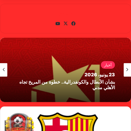
gabra
في
X
يوتي
سب
وب
وك
أخبار
23 يونيو، 2026
بشأن الأبطال والكونفدرالية.. خطوة من المريخ تجاه
الأهلي مدني