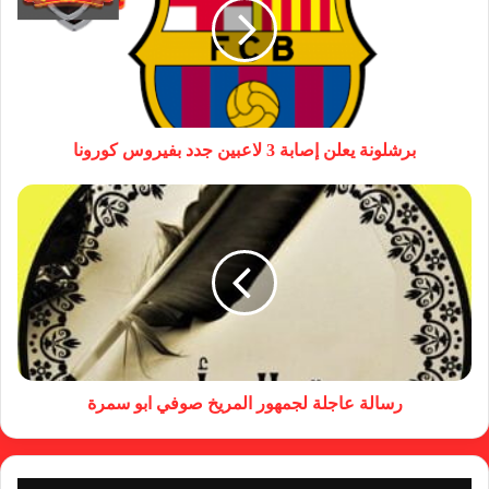
برشلونة يعلن إصابة 3 لاعبين جدد بفيروس كورونا
رسالة عاجلة لجمهور المريخ صوفي ابو سمرة