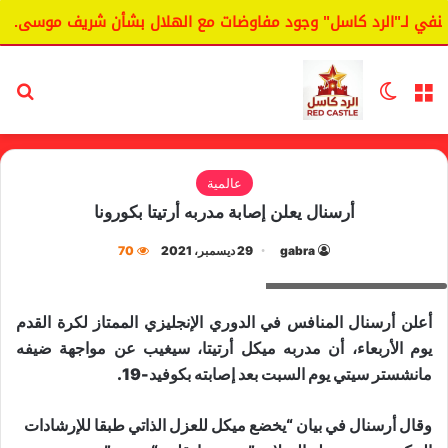
في لـ"الرد كاسل" وجود مفاوضات مع الهلال بشأن شريف موسى.
القائمة
الوضع المظلم
بح
عالمية
أرسنال يعلن إصابة مدربه أرتيتا بكورونا
gabra
29 ديسمبر، 2021
70
ميكل أرتيتا مدرب أرسنال
أعلن أرسنال المنافس في الدوري الإنجليزي الممتاز لكرة القدم
يوم الأربعاء، أن مدربه ميكل أرتيتا، سيغيب عن مواجهة ضيفه
مانشستر سيتي يوم السبت بعد إصابته بكوفيد-19.
وقال أرسنال في بيان “يخضع ميكل للعزل الذاتي طبقا للإرشادات