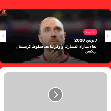
سب
وب
وك
عالمية
7 يونيو، 2026
إلغاء مباراة الدنمارك وأوكرانيا بعد سقوط كريستيان
إريكسن