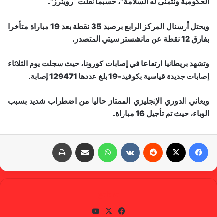
الحكومية ونتمنى له السلامة”، حسبما نقلت “رويترز”.
ويحتل أرسنال المركز الرابع برصيد 35 نقطة بعد 19 مباراة متأخرا
بفارق 12 نقطة عن مانشستر سيتي المتصدر.
وتشهد بريطانيا ارتفاعا في إصابات كورونا، حيث سجلت يوم الثلاثاء
إصابات جديدة قياسية بكوفيد-19 بلغ عددها 129471 إصابة.
ويعاني الدوري الإنجليزي الممتاز حاليا من اضطراب شديد بسبب
الوباء، حيث تم تأجيل 16 مباراة.
فيسبوك
X
‏Reddit
‏VKontakte
واتساب
مشاركة عبر البريد
طباعة
gabra
في
X
يوتي