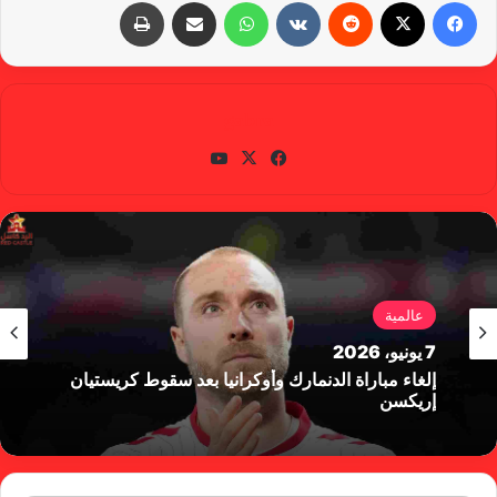
فيسبوك
X
‏Reddit
‏VKontakte
واتساب
مشاركة عبر البريد
طباعة
gabra
في
X
يوتي
سب
وب
وك
عالمية
7 يونيو، 2026
إلغاء مباراة الدنمارك وأوكرانيا بعد سقوط كريستيان
إريكسن