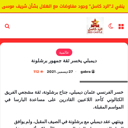
ينفي لـ"الرد كاسل" وجود مفاوضات مع الهلال بشأن شريف موسى.
القائمة
الوضع المظلم
بح
عالمية
ديمبلي يخسر ثقة جمهور برشلونة
gabra
27 ديسمبر، 2021
112
الفرنسي عثمان ديمبلي
خسر الفرنسي عثمان ديمبلي، جناح برشلونة، ثقة مشجعي الفريق
الكتالوني كأحد اللاعبين القادرين على مساعدة البارسا في
المواسم المقبلة.
وينتهي عقد ديمبلي مع برشلونة في الصيف المقبل، ولم يوافق