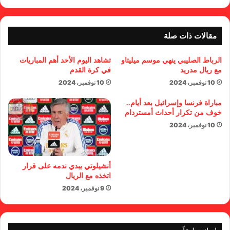
مقالات ذات صلة
الرباط الصليبي ينهي موسم ميليتاو
تشاهد اليوم الأحد أهم المباريات
مع ريال مدريد
في كرة القدم
10 نوفمبر، 2024
10 نوفمبر، 2024
مباراة فرنسا وإسرائيل بعد أيام..
خوف من تكرار أحداث أمستردام
10 نوفمبر، 2024
أنشيلوتي يبدي ندمه على قرار
اتخذه مع الريال
9 نوفمبر، 2024